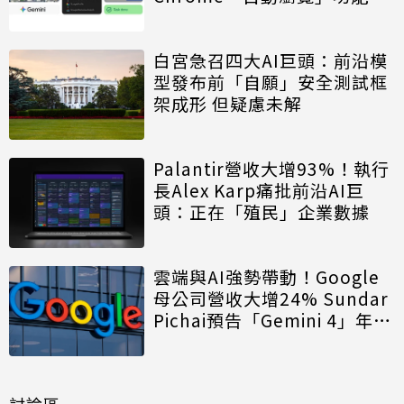
白宮急召四大AI巨頭：前沿模
型發布前「自願」安全測試框
架成形 但疑慮未解
Palantir營收大增93%！執行
長Alex Karp痛批前沿AI巨
頭：正在「殖民」企業數據
雲端與AI強勢帶動！Google
母公司營收大增24% Sundar
Pichai預告「Gemini 4」年底
登場
討論區