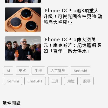
iPhone 18 Pro迎3項重大
升級！可變光圈夜拍更強 動
態島大幅縮小
iPhone 18 Pro傳大漲萬
元！庫克喊苦：記憶體飆漲
如「百年一遇大洪水」
AI
安卓
手機
人工智慧
Android
Gemini
ChatGPT
工具
用途
搜尋
延伸閱讀