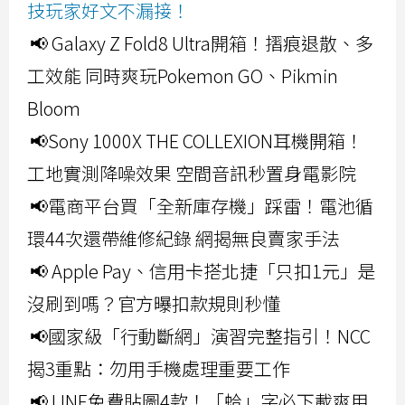
技玩家好文不漏接！
📢 Galaxy Z Fold8 Ultra開箱！摺痕退散、多
工效能 同時爽玩Pokemon GO、Pikmin
Bloom
📢Sony 1000X THE COLLEXION耳機開箱！
工地實測降噪效果 空間音訊秒置身電影院
📢電商平台買「全新庫存機」踩雷！電池循
環44次還帶維修紀錄 網揭無良賣家手法
📢 Apple Pay、信用卡搭北捷「只扣1元」是
沒刷到嗎？官方曝扣款規則秒懂
📢國家級「行動斷網」演習完整指引！NCC
揭3重點：勿用手機處理重要工作
📢 LINE免費貼圖4款！「蛤」字必下載爽用