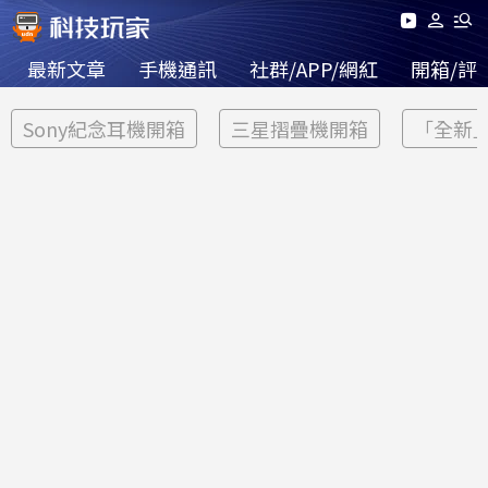
最新文章
手機通訊
社群/APP/網紅
開箱/評
Sony紀念耳機開箱
三星摺疊機開箱
「全新