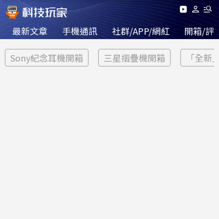
最新文章
手機通訊
社群/APP/網紅
開箱/評
Sony紀念耳機開箱
三星摺疊機開箱
「全新