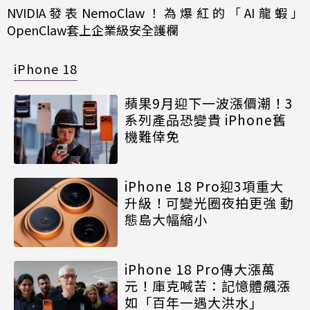
NVIDIA發表NemoClaw！為爆紅的「AI龍蝦」
OpenClaw套上企業級安全護欄
iPhone 18
蘋果9月迎下一波漲價潮！3
系列產品恐變貴 iPhone舊
機難倖免
iPhone 18 Pro迎3項重大
升級！可變光圈夜拍更強 動
態島大幅縮小
iPhone 18 Pro傳大漲萬
元！庫克喊苦：記憶體飆漲
如「百年一遇大洪水」