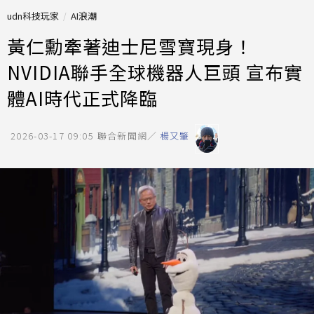
udn科技玩家
AI浪潮
黃仁勳牽著迪士尼雪寶現身！
NVIDIA聯手全球機器人巨頭 宣布實
體AI時代正式降臨
2026-03-17 09:05
聯合新聞網／
楊又肇