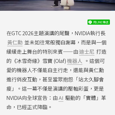
用LINE傳送
在GTC 2026主題演講的尾聲，NVIDIA執行長
黃仁勳
並未如往常般獨自謝幕，而是與一個
緩緩走上舞台的特別來賓——由
迪士尼
打造
的《冰雪奇緣》雪寶 (Olaf)
機器人
。這個可
愛的機器人不僅能自主行走，還能與黃仁勳
進行俏皮互動，甚至當眾抱怨「站太久腳會
痠」。這一幕不僅是演講的壓軸彩蛋，更是
NVIDIA向全球宣告：由
AI
驅動的「實體」革
命，已經正式降臨。