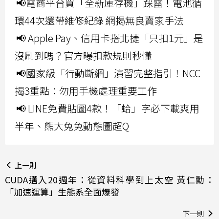
📢電商平台買「全新庫存機」踩雷！電池循
環44次還帶維修紀錄 網揭無良賣家手法
📢 Apple Pay、信用卡搭北捷「只扣1元」是
沒刷到嗎？官方曝扣款規則秒懂
📢國家級「行動斷網」演習完整指引！NCC
揭3重點：勿用手機處理重要工作
📢 LINE免費貼圖4款！「蛤」字必下載爽用
半年、熊大兔兔動態圖超Q
上一則
CUDA邁入20週年：從資料科學到上太空 黃仁勳：
「加速運算」生態系全面爆發
下一則