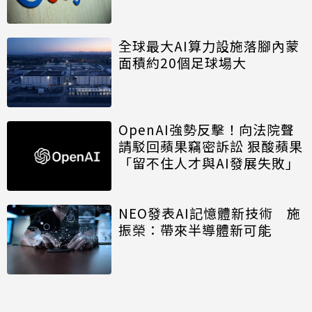
全球最大AI算力設施落腳內蒙
面積約20個足球場大
OpenAI強勢反擊！向法院聲
請駁回蘋果竊密訴訟 狠酸蘋果
「留不住人才與AI發展失敗」
NEO發表AI記憶體新技術 施
振榮：帶來半導體新可能
開口免打字 Big Tech押注語