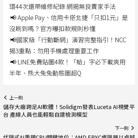
環44次還帶維修紀錄 網揭無良賣家手法
📢 Apple Pay、信用卡搭北捷「只扣1元」是
沒刷到嗎？官方曝扣款規則秒懂
📢國家級「行動斷網」演習完整指引！NCC
揭3重點：勿用手機處理重要工作
📢 LINE免費貼圖4款！「蛤」字必下載爽用
半年、熊大兔兔動態圖超Q
上一則
儲存大廠跨足AI軟體！Solidigm發表Luceta AI視覺平
台 產線人員也能輕鬆自建檢測模型
下一則
代理式AI重塑CPU關鍵地位：AMD EPYC處理器以卓越