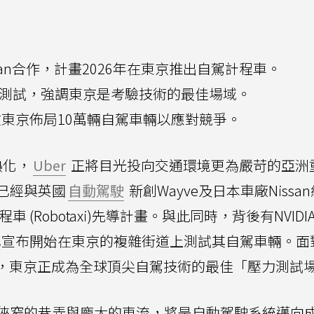
issan合作，計畫2026年在東京推出自駕計程車。
自駕測試，強調東京是考驗技術的最佳場域。
7年在東京佈局10萬輛自駕車輛以應對競爭。
熱化，
Uber
正將目光投向交通環境更為嚴苛的亞洲
r已經與英國
自動駕駛
新創Wayve及日本車廠Nissa
 (Robotaxi)先導計畫。與此同時，背後有NVIDI
o，也宣布開始在東京的複雜街道上測試其自駕車輛。面
，東京正成為全球頂尖自駕技術的最佳「壓力測試
狹窄的巷弄與龐大的車流，將是自動駕駛系統邁向