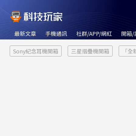
最新文章
手機通訊
社群/APP/網紅
開箱/
Sony紀念耳機開箱
三星摺疊機開箱
「全