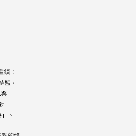
重鎮：
n結盟，
A與
對
場」。
成熟的終