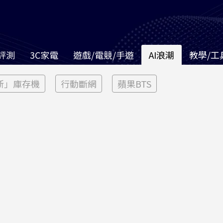
評測
3C家電
遊戲/電競/手遊
AI浪潮
教學/工
新」庫存機
行動斷網
蘋果BTS