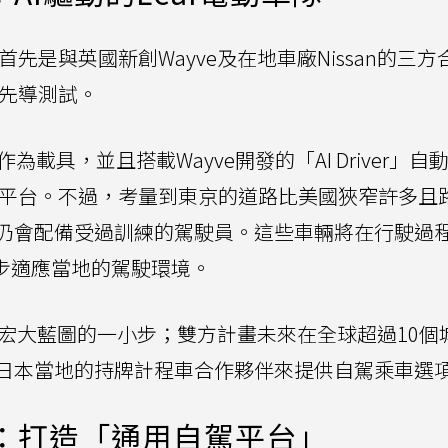
首先是與英國新創Wayve及在地車廠Nissan的三方
的先導測試。
車作為載具，並且搭載Wayve開發的「AI Driver」
叫車平台。不過，考量到東京的道路比美國狹窄許多且
仍會配備受過訓練的駕駛員。這些車輛將在行駛過
逐步適應當地的駕駛環境。
只是宏大藍圖的一小步；雙方計畫未來在全球超過10個
日本當地的持牌計程車合作夥伴來提供自駕乘車選
試：打造「通用自駕平台」