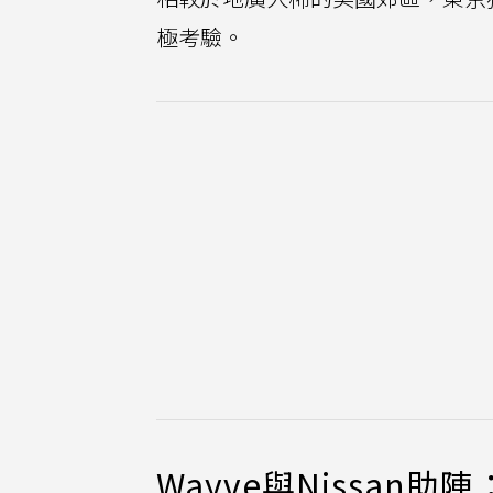
極考驗。
Wayve與Nissan助