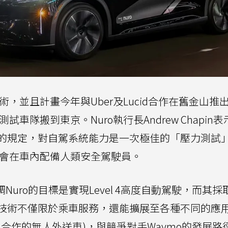
術，並且計畫今年與Uber及Lucid合作在舊金山推
車隊搬到東京。Nuro執行長Andrew Chapin
的規定，對自駕系統能力是一次極佳的「壓力測試
樣會在車內配備人類安全駕駛員。
n強調Nuro的目標是實現Level 4高度自動駕駛，而其
技術不僅限於乘車服務，還能擴展至各種不同的應
在加州合作的無人外送車)，與競爭對手Waymo的發展路