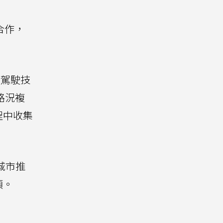
合作，
自動駕駛技
路況複
程中收集
城市推
項。