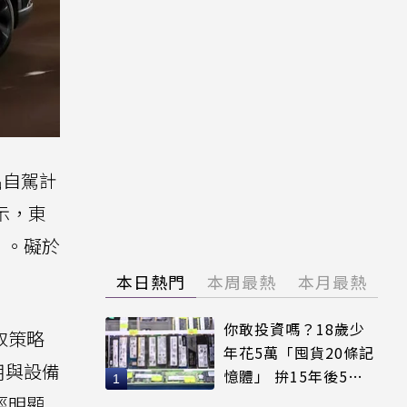
出自駕計
表示，東
」。礙於
本日熱門
本周最熱
本月最熱
你敢投資嗎？18歲少
採取策略
年花5萬「囤貨20條記
用與設備
憶體」 拚15年後5倍
賣出
徑明顯