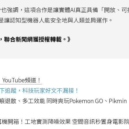
id Reger也強調，這項合作是讓實體AI真正具備「開放、
是讓認知型機器人能安全地與人類並肩運作。
，聯合新聞網獲授權轉載。》
ouTube頻道！
ws按下追蹤，科技玩家好文不漏接！
a開箱！摺痕退散、多工效能 同時爽玩Pokemon GO、Pikmin
LLEXION耳機開箱！工地實測降噪效果 空間音訊秒置身電影