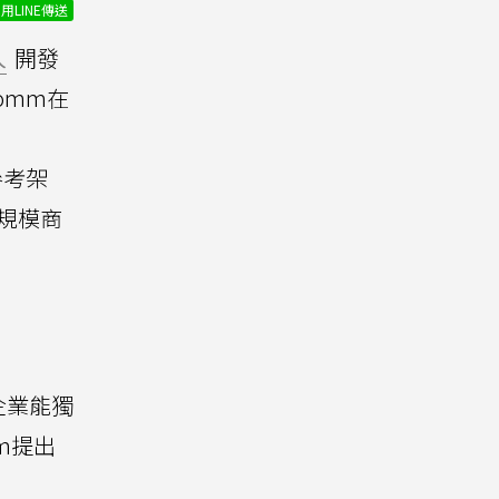
用LINE傳送
人
開發
omm在
參考架
規模商
企業能獨
mm提出