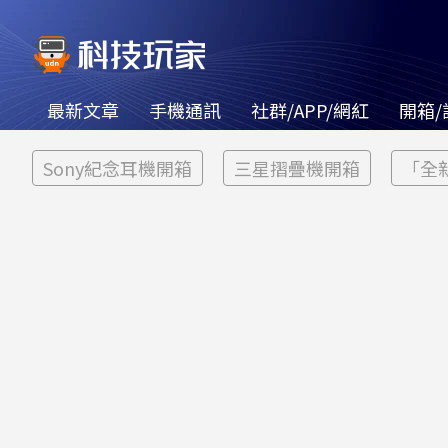
最新文章
手機通訊
社群/APP/網紅
開箱/
Sony紀念耳機開箱
三星摺疊機開箱
「全