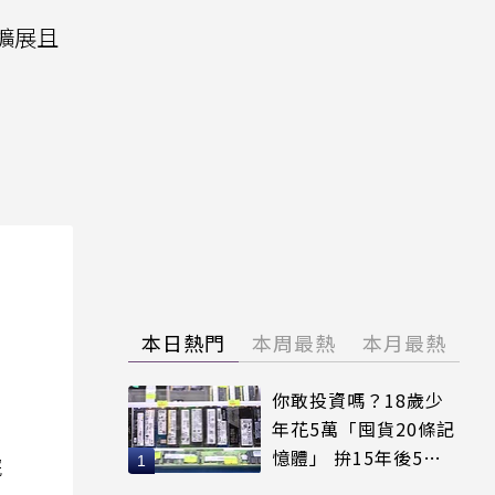
可擴展且
本日熱門
本周最熱
本月最熱
你敢投資嗎？18歲少
年花5萬「囤貨20條記
憶體」 拚15年後5倍
院
賣出