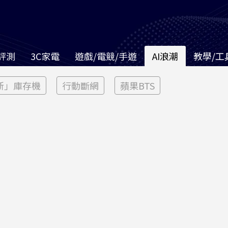
評測
3C家電
遊戲/電競/手遊
AI浪潮
教學/工
新」庫存機
行動斷網
蘋果BTS