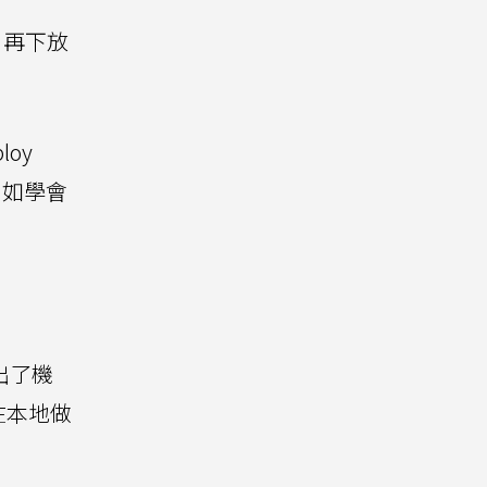
，再下放
oy
例如學會
點出了機
在本地做