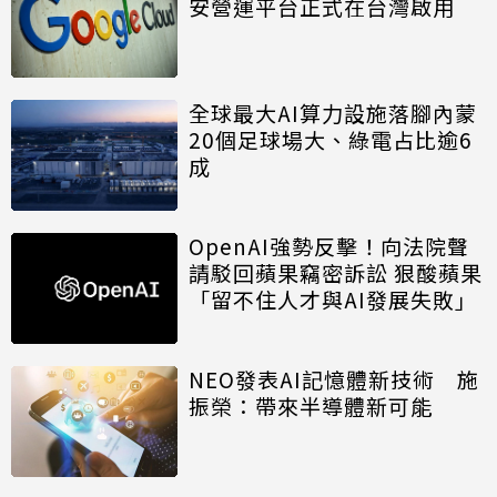
安營運平台正式在台灣啟用
全球最大AI算力設施落腳內蒙
20個足球場大、綠電占比逾6
成
OpenAI強勢反擊！向法院聲
請駁回蘋果竊密訴訟 狠酸蘋果
「留不住人才與AI發展失敗」
NEO發表AI記憶體新技術 施
振榮：帶來半導體新可能