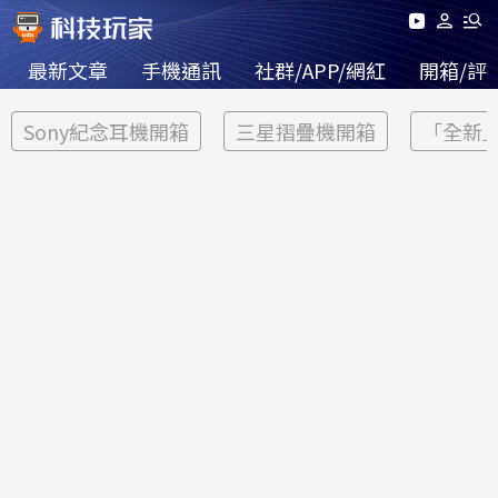
最新文章
手機通訊
社群/APP/網紅
開箱/評
Sony紀念耳機開箱
三星摺疊機開箱
「全新