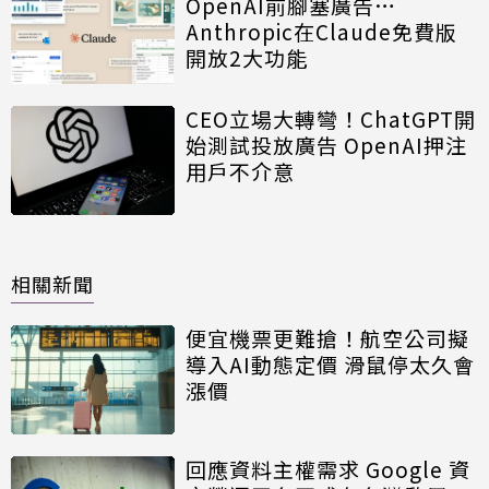
OpenAI前腳塞廣告…
Anthropic在Claude免費版
開放2大功能
CEO立場大轉彎！ChatGPT開
始測試投放廣告 OpenAI押注
用戶不介意
相關新聞
便宜機票更難搶！航空公司擬
導入AI動態定價 滑鼠停太久會
漲價
回應資料主權需求 Google 資