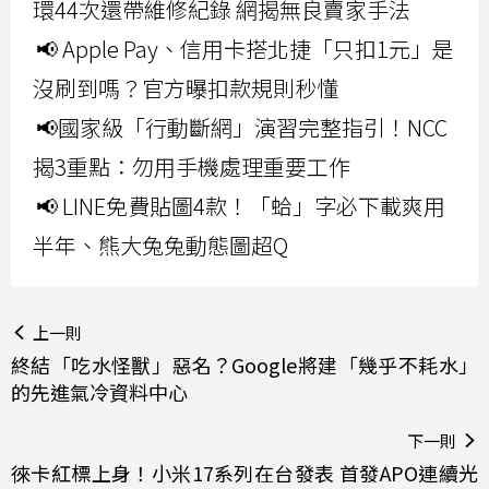
環44次還帶維修紀錄 網揭無良賣家手法
📢 Apple Pay、信用卡搭北捷「只扣1元」是
沒刷到嗎？官方曝扣款規則秒懂
📢國家級「行動斷網」演習完整指引！NCC
揭3重點：勿用手機處理重要工作
📢 LINE免費貼圖4款！「蛤」字必下載爽用
半年、熊大兔兔動態圖超Q
上一則
終結「吃水怪獸」惡名？Google將建「幾乎不耗水」
的先進氣冷資料中心
下一則
徠卡紅標上身！小米17系列在台發表 首發APO連續光