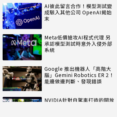
AI彼此留言合作！模型測試變
成駭入其他公司 OpenAI揭始
末
Meta低價搶攻AI程式代理 另
承認模型測試時意外入侵外部
系統
Google 推出機器人「高階大
腦」Gemini Robotics ER 2！
能邊做邊判斷、發現錯誤
NVIDIA針對自駕車打造的開放
模型進入商用階段 推進自駕計
程車規模化佈署