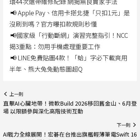
環44次還帶維修紀錄 網揭無良賣家手法
📢 Apple Pay、信用卡搭北捷「只扣1元」是
沒刷到嗎？官方曝扣款規則秒懂
📢國家級「行動斷網」演習完整指引！NCC
揭3重點：勿用手機處理重要工作
📢 LINE免費貼圖4款！「蛤」字必下載爽用
半年、熊大兔兔動態圖超Q
上一則
直擊AI心臟地帶！微軟Build 2026移回舊金山、6月登
場 以限額參與深化高階技術互動
下一則
AI戰力全線展開！宏碁在台推出旗艦輕薄筆電Swift 16