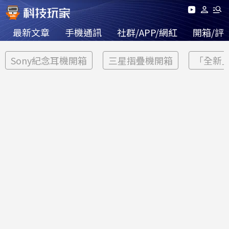
最新文章
手機通訊
社群/APP/網紅
開箱/評
Sony紀念耳機開箱
三星摺疊機開箱
「全新