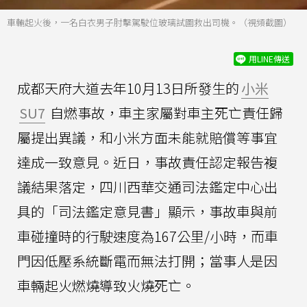
車輛起火後，一名白衣男子肘擊駕駛位玻璃試圖救出司機。（視頻截圖）
用LINE傳送
成都天府大道去年10月13日所發生的
小米
SU7
自燃事故，車主家屬對車主死亡責任歸
屬提出異議，和小米方面未能就賠償等事宜
達成一致意見。近日，事故責任認定報告複
議結果落定，四川西華交通司法鑑定中心出
具的「司法鑑定意見書」顯示，事故車與前
車碰撞時的行駛速度為167公里/小時，而車
門因低壓系統斷電而無法打開；當事人是因
車輛起火燃燒導致火燒死亡。