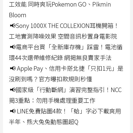
工效能 同時爽玩Pokemon GO、Pikmin
Bloom
📢Sony 1000X THE COLLEXION耳機開箱！
工地實測降噪效果 空間音訊秒置身電影院
📢電商平台買「全新庫存機」踩雷！電池循
環44次還帶維修紀錄 網揭無良賣家手法
📢 Apple Pay、信用卡搭北捷「只扣1元」是
沒刷到嗎？官方曝扣款規則秒懂
📢國家級「行動斷網」演習完整指引！NCC
揭3重點：勿用手機處理重要工作
📢 LINE免費貼圖4款！「蛤」字必下載爽用
半年、熊大兔兔動態圖超Q