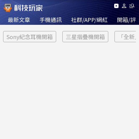
最新文章
手機通訊
社群/APP/網紅
開箱/評
Sony紀念耳機開箱
三星摺疊機開箱
「全新