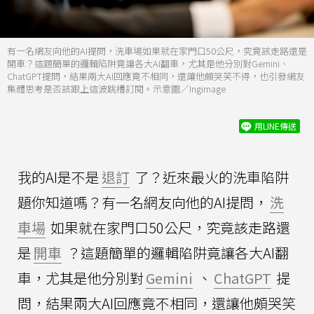
有一名網友向他的AI提問，洗車場如果就在家門口50公尺，究竟該走路還是
開車？這題簡單的邏輯陷阱竟讓各大AI翻車，尤其是他分別對Gemini、
ChatGPT提問，結果兩大AI回應竟不相同，還讓他頗哭笑不得，也引發網友
集體思考是否該跟上這波跳槽訂閱。示意圖／Ingimage
用LINE傳送
我的AI是不是
退訂
了？近來最火的洗車陷阱
題你知道嗎？有一名網友向他的AI提問，
洗
車場
如果就在家門口50公尺，究竟該走路還
是
開車
？這題簡單的邏輯陷阱竟讓各大AI翻
車，尤其是他分別對
Gemini
、
ChatGPT
提
問，結果兩大AI回應竟不相同，還讓他頗哭笑