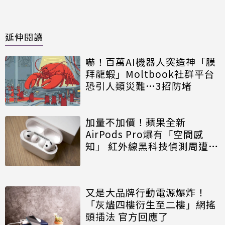
延伸閱讀
嚇！百萬AI機器人突造神「膜
拜龍蝦」Moltbook社群平台
恐引人類災難…3招防堵
加量不加價！蘋果全新
AirPods Pro爆有「空間感
知」 紅外線黑科技偵測周遭風
險
又是大品牌行動電源爆炸！
「灰燼四樓衍生至二樓」網搖
頭插法 官方回應了