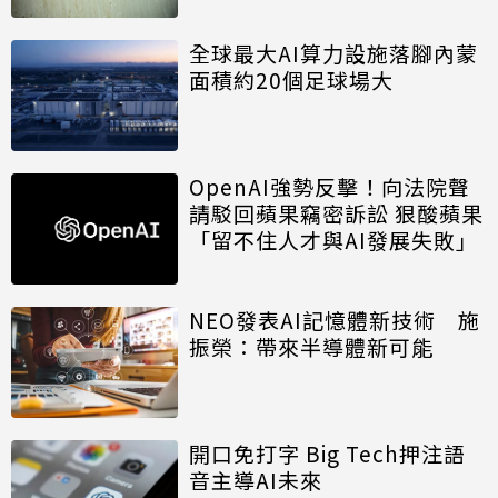
全球最大AI算力設施落腳內蒙
面積約20個足球場大
OpenAI強勢反擊！向法院聲
請駁回蘋果竊密訴訟 狠酸蘋果
「留不住人才與AI發展失敗」
NEO發表AI記憶體新技術 施
振榮：帶來半導體新可能
開口免打字 Big Tech押注語
音主導AI未來