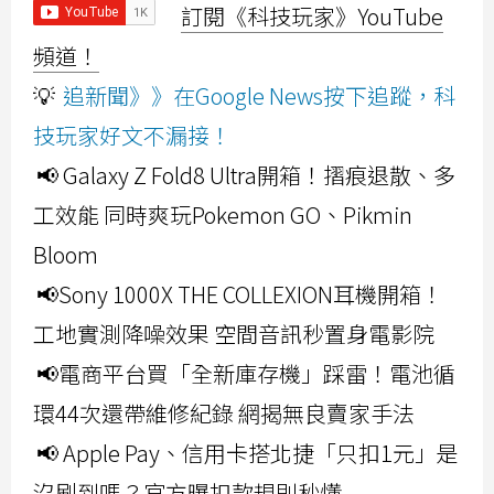
訂閱《科技玩家》YouTube
頻道！
💡
追新聞》》在Google News按下追蹤，科
技玩家好文不漏接！
📢 Galaxy Z Fold8 Ultra開箱！摺痕退散、多
工效能 同時爽玩Pokemon GO、Pikmin
Bloom
📢Sony 1000X THE COLLEXION耳機開箱！
工地實測降噪效果 空間音訊秒置身電影院
📢電商平台買「全新庫存機」踩雷！電池循
環44次還帶維修紀錄 網揭無良賣家手法
📢 Apple Pay、信用卡搭北捷「只扣1元」是
沒刷到嗎？官方曝扣款規則秒懂