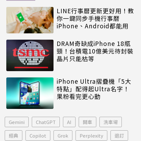
LINE行事曆更新更好用！教
你一鍵同步手機行事曆
iPhone、Android都能用
DRAM奇缺成iPhone 18瓶
頸！台積電10億美元待封裝
晶片只能枯等
iPhone Ultra摺疊機「5大
特點」配得起Ultra名字！
果粉看完更心動
Gemini
ChatGPT
AI
開車
洗車場
經典
Copilot
Grok
Perplexity
退訂