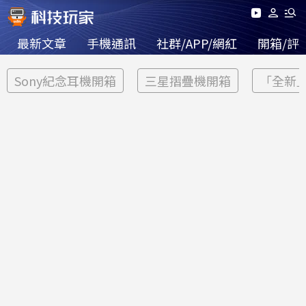
最新文章
手機通訊
社群/APP/網紅
開箱/評
Sony紀念耳機開箱
三星摺疊機開箱
「全新