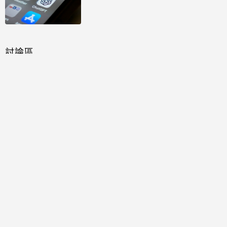
討論區
共有
0
則留言
規範
回覆
還沒有留言，成為第一個發言的人吧！