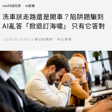
udn科技玩家
AI浪潮
洗車該走路還是開車？陷阱題騙到
AI亂答「掀退訂海嘯」 只有它答對
2026-02-14 09:19
聯合新聞網／ 綜合報導