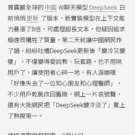
曾震撼全球的
中國
AI聊天模型
DeepSeek
日
前悄悄
更新
了版本，新實裝模型在上下文能
力暴漲了8倍，可處理超長文本，但疑因追求
極速而犧牲了質量，第二天就讓中國網民炸
了鍋，紛紛吐槽DeepSeek更新後「變冷又變
傻」，不僅變得愛說教、玩套路，也不用哄
用戶了，讓使用者心碎一地，有人淚崩嘆
「好像失去了一位知心朋友和心理醫師」，
不少用戶乾脆改回舊版，網上一片哀號聲，
還有大批網民把「DeepSeek變冷淡了」罵上
了熱搜第一。