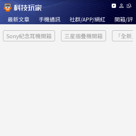
最新文章
手機通訊
社群/APP/網紅
開箱/評
Sony紀念耳機開箱
三星摺疊機開箱
「全新