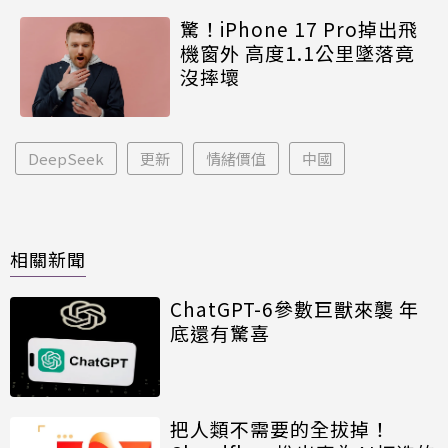
驚！iPhone 17 Pro掉出飛
機窗外 高度1.1公里墜落竟
沒摔壞
DeepSeek
更新
情緒價值
中國
相關新聞
ChatGPT-6參數巨獸來襲 年
底還有驚喜
把人類不需要的全拔掉！