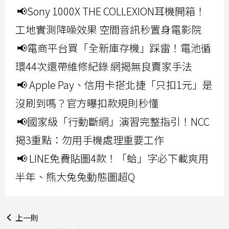
📢Sony 1000X THE COLLEXION耳機開箱！
工地實測降噪效果 空間音訊秒置身電影院
📢電商平台買「全新庫存機」踩雷！電池循
環44次還帶維修紀錄 網揭無良賣家手法
📢 Apple Pay、信用卡搭北捷「只扣1元」是
沒刷到嗎？官方曝扣款規則秒懂
📢國家級「行動斷網」演習完整指引！NCC
揭3重點：勿用手機處理重要工作
📢 LINE免費貼圖4款！「蛤」字必下載爽用
半年、熊大兔兔動態圖超Q
上一則