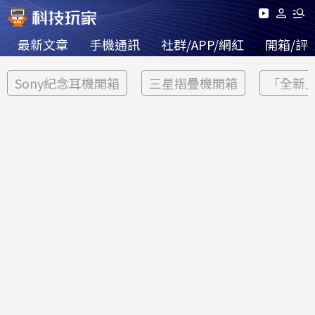
最新文章
手機通訊
社群/APP/網紅
開箱/評
Sony紀念耳機開箱
三星摺疊機開箱
「全新