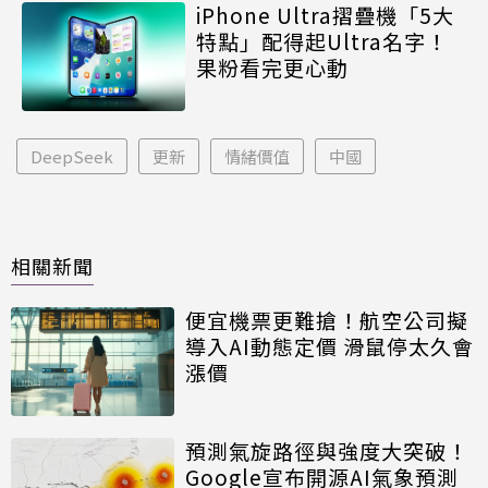
iPhone Ultra摺疊機「5大
特點」配得起Ultra名字！
果粉看完更心動
DeepSeek
更新
情緒價值
中國
相關新聞
便宜機票更難搶！航空公司擬
導入AI動態定價 滑鼠停太久會
漲價
預測氣旋路徑與強度大突破！
Google宣布開源AI氣象預測