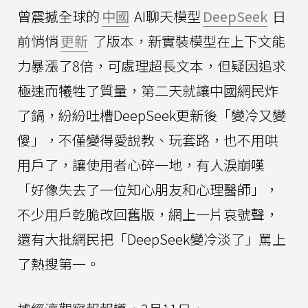
曾震撼全球的
中國
AI聊天模型
DeepSeek
日
前悄悄
更新
了版本，新實裝模型在上下文能
力暴漲了8倍，可處理超長文本，但疑因追求
極速而犧牲了質量，第二天就讓中國網民炸
了鍋，紛紛吐槽DeepSeek更新後「變冷又變
傻」，不僅變得愛說教、玩套路，也不用哄
用戶了，讓使用者心碎一地，有人淚崩嘆
「好像失去了一位知心朋友和心理醫師」，
不少用戶乾脆改回舊版，網上一片哀號聲，
還有大批網民把「DeepSeek變冷淡了」罵上
了熱搜第一。