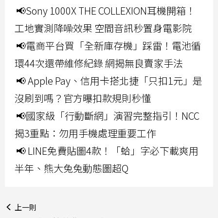
📢Sony 1000X THE COLLEXION耳機開箱！
工地實測降噪效果 空間音訊秒置身電影院
📢電商平台買「全新庫存機」踩雷！電池循
環44次還帶維修紀錄 網揭無良賣家手法
📢 Apple Pay、信用卡搭北捷「只扣1元」是
沒刷到嗎？官方曝扣款規則秒懂
📢國家級「行動斷網」演習完整指引！NCC
揭3重點：勿用手機處理重要工作
📢 LINE免費貼圖4款！「蛤」字必下載爽用
半年、熊大兔兔動態圖超Q
上一則