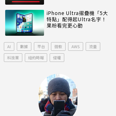
iPhone Ultra摺疊機「5大
特點」配得起Ultra名字！
果粉看完更心動
AI
數據
平台
微軟
AWS
流量
科技業
紐約時報
侵權