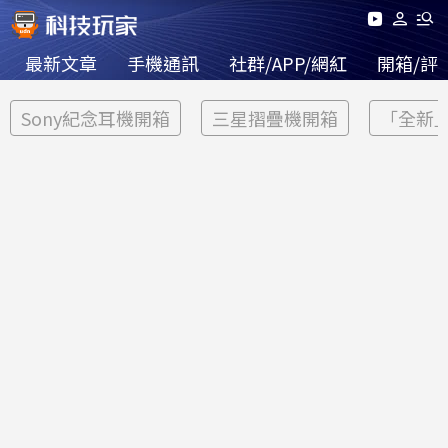
最新文章
手機通訊
社群/APP/網紅
開箱/評
Sony紀念耳機開箱
三星摺疊機開箱
「全新