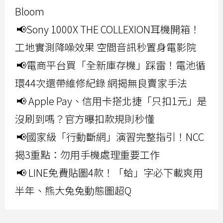
Bloom
📢Sony 1000X THE COLLEXION耳機開箱！
工地實測降噪效果 空間音訊秒置身電影院
📢電商平台買「全新庫存機」踩雷！電池循
環44次還帶維修紀錄 網揭無良賣家手法
📢 Apple Pay、信用卡搭北捷「只扣1元」是
沒刷到嗎？官方曝扣款規則秒懂
📢國家級「行動斷網」演習完整指引！NCC
揭3重點：勿用手機處理重要工作
📢 LINE免費貼圖4款！「蛤」字必下載爽用
半年、熊大兔兔動態圖超Q