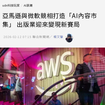
udn科技玩家
AI浪潮
亞馬遜與微軟競相打造「AI內容市
集」 出版業迎來變現新賽局
2026-02-12 07:15
聯合新聞網／
楊又肇