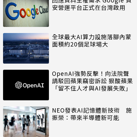
安營運平台正式在台灣啟用
全球最大AI算力設施落腳內蒙
面積約20個足球場大
OpenAI強勢反擊！向法院聲
請駁回蘋果竊密訴訟 狠酸蘋果
「留不住人才與AI發展失敗」
NEO發表AI記憶體新技術 施
振榮：帶來半導體新可能