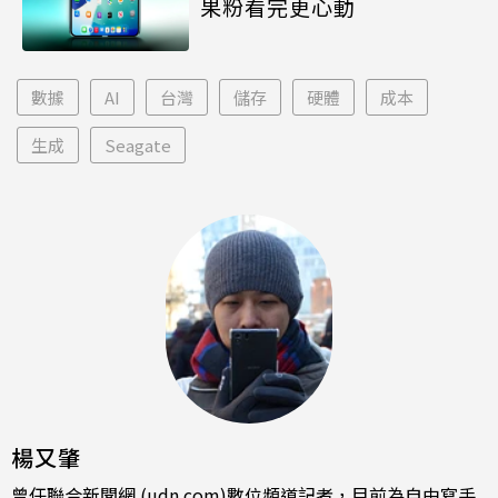
果粉看完更心動
數據
AI
台灣
儲存
硬體
成本
生成
Seagate
楊又肇
曾任聯合新聞網 (udn.com)數位頻道記者，目前為自由寫手