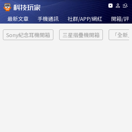
最新文章
手機通訊
社群/APP/網紅
開箱/評
Sony紀念耳機開箱
三星摺疊機開箱
「全新