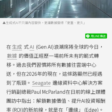
▲生成式AI不只讓內容變快，更讓數據變得「更重、更久」
用LINE傳送
在
生成
式
AI
(Gen AI)浪潮席捲全球的今日，
數據
的價值正經歷一場前所未有的範式轉
移。過去我們習慣將所有數據往雲端中心
送，但在2026年的現在，這條路顯然已經遇
到了瓶頸。
Seagate
邊緣資料中心解決方案
行銷副總裁Paul McParland在日前的線上媒體
團訪中指出：解鎖數據價值、提升AI投資報酬
率 (ROI)的新前線，就是在「邊緣」 (Edge)。