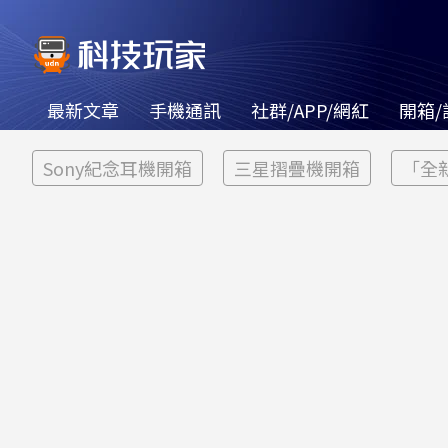
最新文章
手機通訊
社群/APP/網紅
開箱/
Sony紀念耳機開箱
三星摺疊機開箱
「全