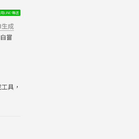
用LINE傳送
AI生成
自嘗
生成工具，