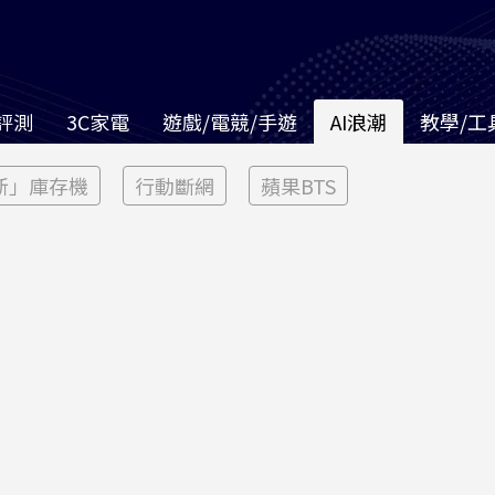
評測
3C家電
遊戲/電競/手遊
AI浪潮
教學/工
新」庫存機
行動斷網
蘋果BTS