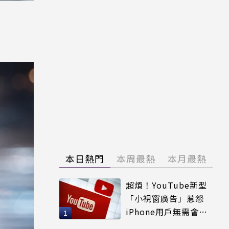
本日熱門
本周最熱
本月最熱
超煩！YouTube新型
「小視窗廣告」惹怨
iPhone用戶無需會員
輕鬆解決