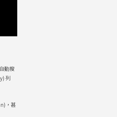
何自動搜
) 列
n)，甚