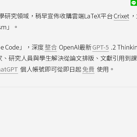
研究領域，稍早宣佈收購雲端LaTeX平台
Crixet
，
sm」。
e Code」，深度
整合
OpenAI最新
GPT-5
.2 Think
學家、研究人員與學生解決從論文排版、文獻引用到
hatGPT
個人帳號即可從即日起
免費
使用。