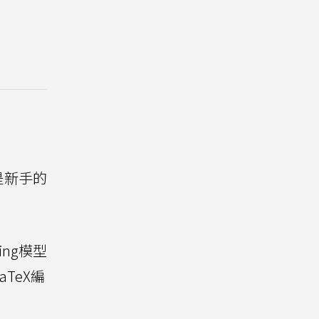
是新手的
ing模型
aTeX編