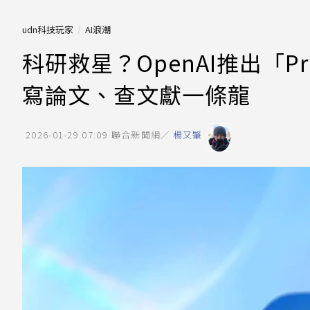
udn科技玩家
AI浪潮
科研救星？OpenAI推出「Pri
寫論文、查文獻一條龍
2026-01-29 07:09
聯合新聞網／
楊又肇