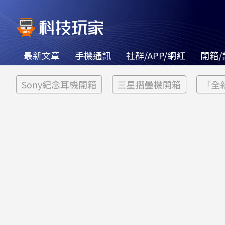
最新文章
手機通訊
社群/APP/網紅
開箱/
Sony紀念耳機開箱
三星摺疊機開箱
「全