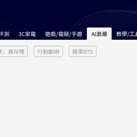
評測
3C家電
遊戲/電競/手遊
AI浪潮
教學/工
新」庫存機
行動斷網
蘋果BTS