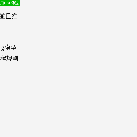
用LINE傳送
並且推
ing模型
課程規劃