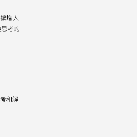
來擴增人
避思考的
思考和解