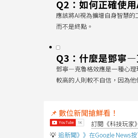
Q2：如何正確使用
應該將AI視為擴增自身智慧的
而不是終點。
Q3：什麼是鄧寧
鄧寧—克魯格效應是一種心理
較高的人則較不自信，因為他
📌 數位新聞搶鮮看！
訂閱《科技玩家》Y
💡
追新聞》》在Google Ne