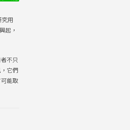
研究用
具興起，
用者不只
訊，它們
有可能取