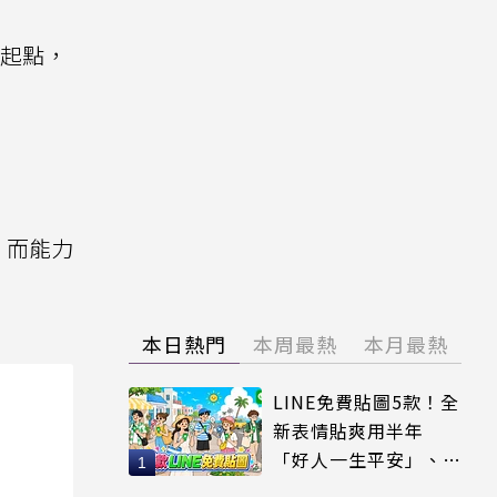
的起點，
，而能力
本日熱門
本周最熱
本月最熱
LINE免費貼圖5款！全
新表情貼爽用半年
「好人一生平安」、
「好熱」必用