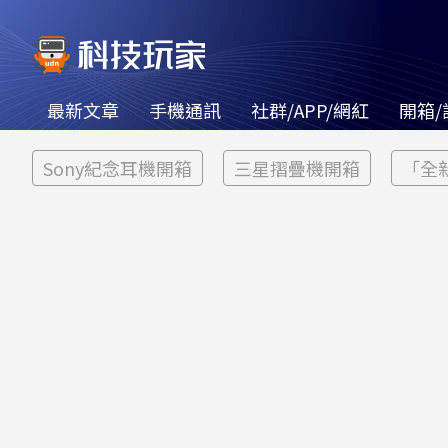
最新文章
手機通訊
社群/APP/網紅
開箱/
Sony紀念耳機開箱
三星摺疊機開箱
「全