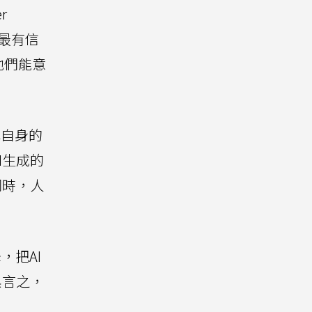
r
力最有信
他們能意
代自身的
I生成的
同時，人
，把AI
換言之，