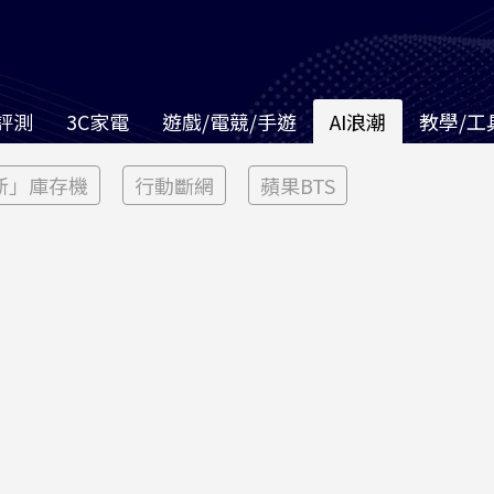
評測
3C家電
遊戲/電競/手遊
AI浪潮
教學/工
新」庫存機
行動斷網
蘋果BTS