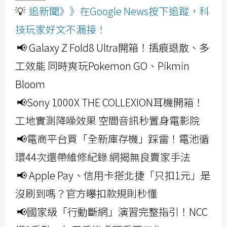
💡
追新聞》》在Google News按下追蹤，科
技玩家好文不漏接！
📢 Galaxy Z Fold8 Ultra開箱！摺痕退散、多
工效能 同時爽玩Pokemon GO、Pikmin
Bloom
📢Sony 1000X THE COLLEXION耳機開箱！
工地實測降噪效果 空間音訊秒置身電影院
📢電商平台買「全新庫存機」踩雷！電池循
環44次還帶維修紀錄 網揭無良賣家手法
📢 Apple Pay、信用卡搭北捷「只扣1元」是
沒刷到嗎？官方曝扣款規則秒懂
📢國家級「行動斷網」演習完整指引！NCC