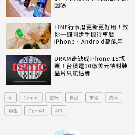
因曝
LINE行事曆更新更好用！教
你一鍵同步手機行事曆
iPhone、Android都能用
DRAM奇缺成iPhone 18瓶
頸！台積電10億美元待封裝
晶片只能枯等
AI
Gemini
雲端
模型
市場
成本
銷售
OpenAI
API