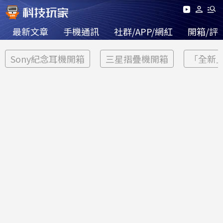
最新文章
手機通訊
社群/APP/網紅
開箱/評
Sony紀念耳機開箱
三星摺疊機開箱
「全新