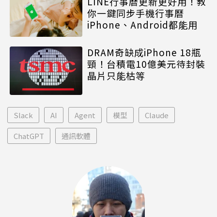
LINE行事曆更新更好用！教
你一鍵同步手機行事曆
iPhone、Android都能用
DRAM奇缺成iPhone 18瓶
頸！台積電10億美元待封裝
晶片只能枯等
Slack
AI
Agent
模型
Claude
ChatGPT
通訊軟體