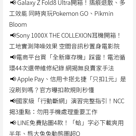
📢 Galaxy Z Fold8 Ultra開箱！摺痕退散、多
工效能 同時爽玩Pokemon GO、Pikmin
Bloom
📢Sony 1000X THE COLLEXION耳機開箱！
工地實測降噪效果 空間音訊秒置身電影院
📢電商平台買「全新庫存機」踩雷！電池循
環44次還帶維修紀錄 網揭無良賣家手法
📢 Apple Pay、信用卡搭北捷「只扣1元」是
沒刷到嗎？官方曝扣款規則秒懂
📢國家級「行動斷網」演習完整指引！NCC
揭3重點：勿用手機處理重要工作
📢 LINE免費貼圖4款！「蛤」字必下載爽用
半年、熊大兔兔動態圖超Q