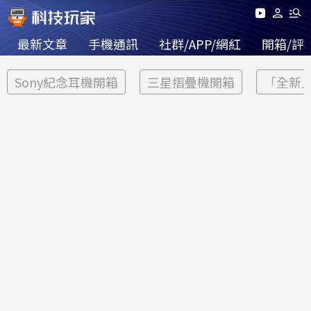
最新文章
手機通訊
社群/APP/網紅
開箱/評
Sony紀念耳機開箱
三星摺疊機開箱
「全新