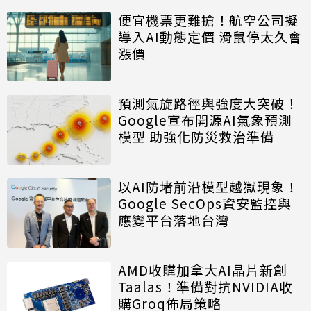
便宜機票更難搶！航空公司擬
導入AI動態定價 滑鼠停太久會
漲價
預測氣旋路徑與強度大突破！
Google宣布開源AI氣象預測
模型 助強化防災救治準備
以AI防堵前沿模型越獄現象！
Google SecOps資安監控與
應變平台落地台灣
AMD收購加拿大AI晶片新創
Taalas！準備對抗NVIDIA收
購Groq佈局策略