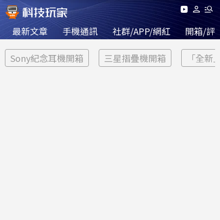
最新文章
手機通訊
社群/APP/網紅
開箱/評
Sony紀念耳機開箱
三星摺疊機開箱
「全新