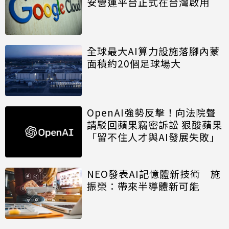
安營運平台正式在台灣啟用
全球最大AI算力設施落腳內蒙
面積約20個足球場大
OpenAI強勢反擊！向法院聲
請駁回蘋果竊密訴訟 狠酸蘋果
「留不住人才與AI發展失敗」
NEO發表AI記憶體新技術 施
振榮：帶來半導體新可能