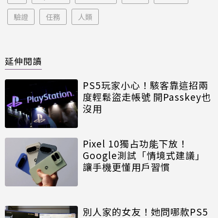
驗證
任務
人類
延伸閱讀
PS5玩家小心！駭客靠這招兩
度輕鬆盜走帳號 開Passkey也
沒用
Pixel 10獨占功能下放！
Google測試「情境式建議」
讓手機更懂用戶習慣
別人家的女友！她問哪款PS5