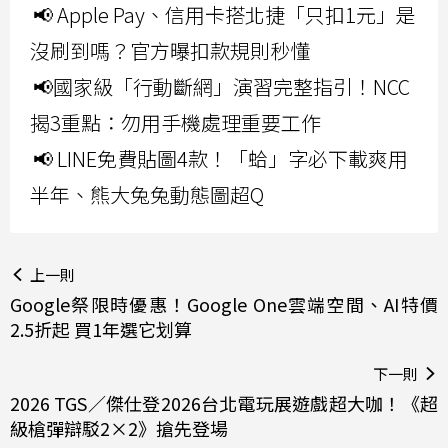
📢 Apple Pay、信用卡搭北捷「只扣1元」是
沒刷到嗎？官方曝扣款規則秒懂
📢國家級「行動斷網」演習完整指引！NCC
揭3重點：勿用手機處理重要工作
📢 LINE免費貼圖4款！「蛤」字必下載爽用
半年、熊大兔兔動態圖超Q
上一則
Google祭限時優惠！Google One雲端空間、AI特價
2.5折起 買1年選它划算
下一則
2026 TGS／傑仕登2026台北電玩展遊戲超大咖！《超
級槍彈辯駁2×2》搶先登場