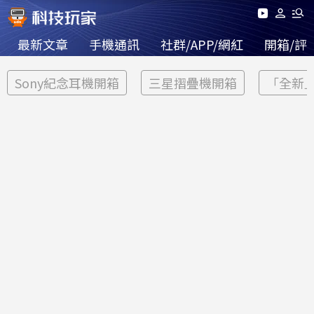
最新文章
手機通訊
社群/APP/網紅
開箱/評
Sony紀念耳機開箱
三星摺疊機開箱
「全新