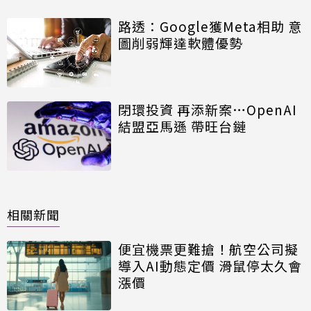
路透：Google獲Meta相助 意
圖削弱輝達軟體優勢
閉環投資 再添新案…OpenAI
結盟亞馬遜 帶旺台鏈
相關新聞
便宜機票更難搶！航空公司擬
導入AI動態定價 滑鼠停太久會
漲價