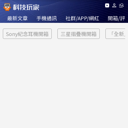
最新文章
手機通訊
社群/APP/網紅
開箱/評
Sony紀念耳機開箱
三星摺疊機開箱
「全新