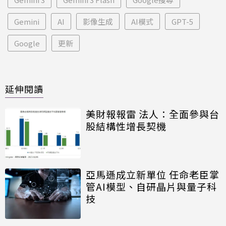
Gemini
AI
影像生成
AI模式
GPT-5
Google
更新
延伸閱讀
美財報報雷 法人：全面參與台
股結構性增長契機
亞馬遜成立新單位 任命老臣掌
管AI模型、自研晶片與量子科
技