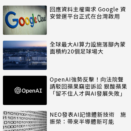
回應資料主權需求 Google 資
安營運平台正式在台灣啟用
全球最大AI算力設施落腳內蒙
面積約20個足球場大
OpenAI強勢反擊！向法院聲
請駁回蘋果竊密訴訟 狠酸蘋果
「留不住人才與AI發展失敗」
NEO發表AI記憶體新技術 施
振榮：帶來半導體新可能