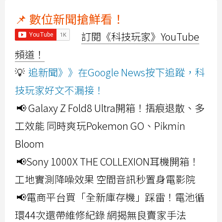
📌 數位新聞搶鮮看！
訂閱《科技玩家》YouTube
頻道！
💡
追新聞》》在Google News按下追蹤，科
技玩家好文不漏接！
📢 Galaxy Z Fold8 Ultra開箱！摺痕退散、多
工效能 同時爽玩Pokemon GO、Pikmin
Bloom
📢Sony 1000X THE COLLEXION耳機開箱！
工地實測降噪效果 空間音訊秒置身電影院
📢電商平台買「全新庫存機」踩雷！電池循
環44次還帶維修紀錄 網揭無良賣家手法