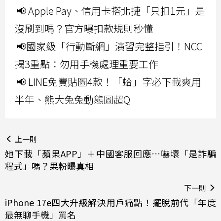
📢 Apple Pay、信用卡搭北捷「只扣1元」是
沒刷到嗎？官方曝扣款規則秒懂
📢國家級「行動斷網」演習完整指引！NCC
揭3重點：勿用手機處理重要工作
📢 LINE免費貼圖4款！「蛤」字必下載爽用
半年、熊大兔兔動態圖超Q
上一則
她下載「蘋果APP」＋中國客服回應…嚇壞「是詐騙
程式」嗎？果粉曝真相
下一則
iPhone 17e四大升級解決用戶痛點！擺脫前代「年度
最無聊手機」罵名