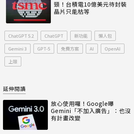
頸！台積電10億美元待封裝
晶片只能枯等
ChatGPT 5.2
ChatGPT
新功能
懶人包
Gemini 3
GPT-5
免費方案
AI
OpenAI
上限
延伸閱讀
放心使用囉！Google曝
Gemini「不加入廣告」：也沒
有計畫改變