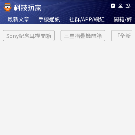
最新文章
手機通訊
社群/APP/網紅
開箱/評
Sony紀念耳機開箱
三星摺疊機開箱
「全新