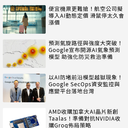
便宜機票更難搶！航空公司擬
導入AI動態定價 滑鼠停太久會
漲價
預測氣旋路徑與強度大突破！
Google宣布開源AI氣象預測
模型 助強化防災救治準備
以AI防堵前沿模型越獄現象！
Google SecOps資安監控與
應變平台落地台灣
AMD收購加拿大AI晶片新創
Taalas！準備對抗NVIDIA收
購Groq佈局策略