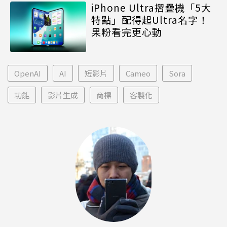
iPhone Ultra摺疊機「5大
特點」配得起Ultra名字！
果粉看完更心動
OpenAI
AI
短影片
Cameo
Sora
功能
影片生成
商標
客製化