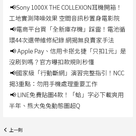
📢Sony 1000X THE COLLEXION耳機開箱！
工地實測降噪效果 空間音訊秒置身電影院
📢電商平台買「全新庫存機」踩雷！電池循
環44次還帶維修紀錄 網揭無良賣家手法
📢 Apple Pay、信用卡搭北捷「只扣1元」是
沒刷到嗎？官方曝扣款規則秒懂
📢國家級「行動斷網」演習完整指引！NCC
揭3重點：勿用手機處理重要工作
📢 LINE免費貼圖4款！「蛤」字必下載爽用
半年、熊大兔兔動態圖超Q
上一則