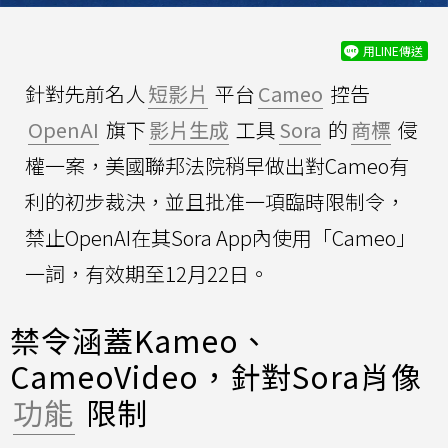
用LINE傳送
針對先前名人
短影片
平台
Cameo
控告
OpenAI
旗下
影片生成
工具
Sora
的
商標
侵
權一案，美國聯邦法院稍早做出對Cameo有
利的初步裁決，並且批准一項臨時限制令，
禁止OpenAI在其Sora App內使用「Cameo」
一詞，有效期至12月22日。
禁令涵蓋Kameo、
CameoVideo，針對Sora肖像
功能
限制