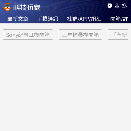
最新文章
手機通訊
社群/APP/網紅
開箱/評
Sony紀念耳機開箱
三星摺疊機開箱
「全新