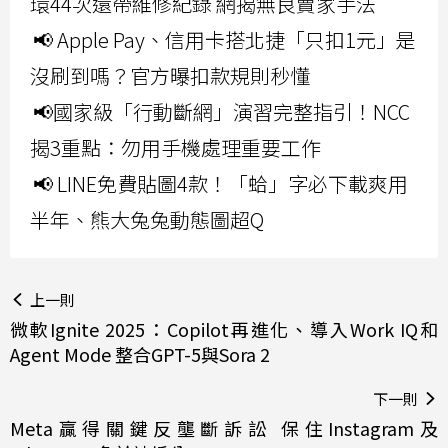
環44次還帶維修紀錄 網揭無良賣家手法
📢 Apple Pay、信用卡搭北捷「只扣1元」是
沒刷到嗎？官方曝扣款規則秒懂
📢國家級「行動斷網」演習完整指引！NCC
揭3重點：勿用手機處理重要工作
📢 LINE免費貼圖4款！「蛤」字必下載爽用
半年、熊大兔兔動態圖超Q
上一則
微軟Ignite 2025：Copilot再進化、導入Work IQ和
Agent Mode 整合GPT-5與Sora 2
下一則
Meta贏得關鍵反壟斷訴訟 保住Instagram及