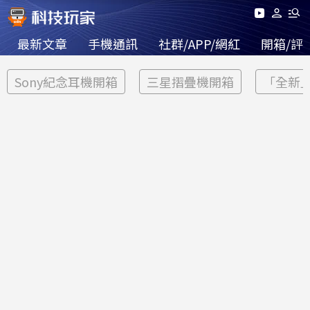
最新文章
手機通訊
社群/APP/網紅
開箱/評
Sony紀念耳機開箱
三星摺疊機開箱
「全新