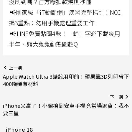
沒刷到嗎？官方曝扣款規則秒懂
📢國家級「行動斷網」演習完整指引！NCC
揭3重點：勿用手機處理重要工作
📢 LINE免費貼圖4款！「蛤」字必下載爽用
半年、熊大兔兔動態圖超Q
上一則
Apple Watch Ultra 3錶殼用印的！蘋果靠3D列印省下
400噸稀有材料
下一則
iPhone又贏了！小偷搶到安卓手機竟當場退貨：我不
要三星
iPhone 18