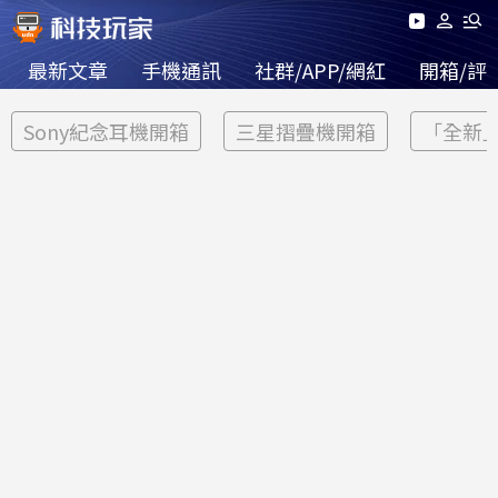
最新文章
手機通訊
社群/APP/網紅
開箱/評
Sony紀念耳機開箱
三星摺疊機開箱
「全新