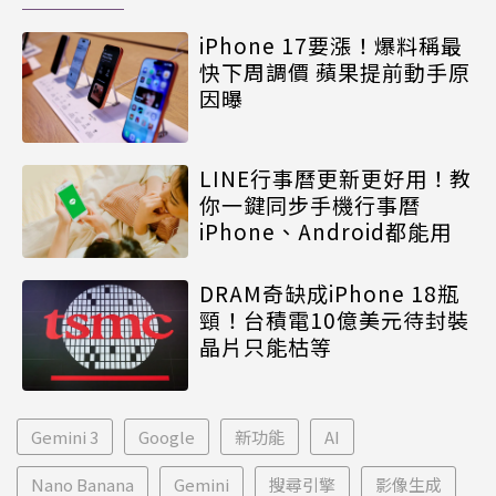
iPhone 17要漲！爆料稱最
快下周調價 蘋果提前動手原
因曝
LINE行事曆更新更好用！教
你一鍵同步手機行事曆
iPhone、Android都能用
DRAM奇缺成iPhone 18瓶
頸！台積電10億美元待封裝
晶片只能枯等
Gemini 3
Google
新功能
AI
Nano Banana
Gemini
搜尋引擎
影像生成