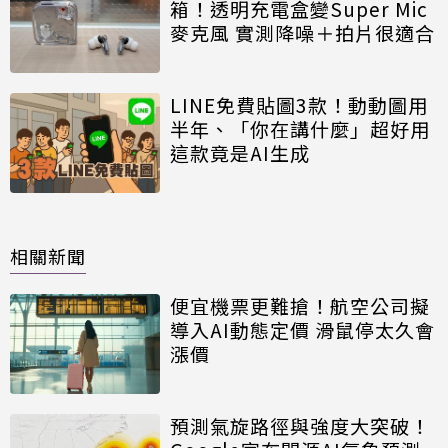
箱！透明充電盒變Super Mic
麥克風 實測降噪＋拍片很適合
LINE免費貼圖3款！動動圖用
半年、「你在講什麼」超好用
這款竟是AI生成
相關新聞
便宜機票更難搶！航空公司擬
導入AI動態定價 滑鼠停太久會
漲價
預測氣旋路徑與強度大突破！