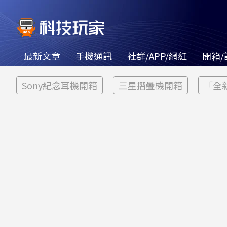
最新文章
手機通訊
社群/APP/網紅
開箱/
Sony紀念耳機開箱
三星摺疊機開箱
「全