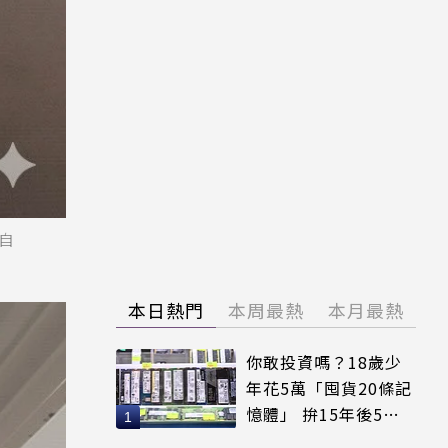
自
本日熱門
本周最熱
本月最熱
你敢投資嗎？18歲少
年花5萬「囤貨20條記
憶體」 拚15年後5倍
賣出