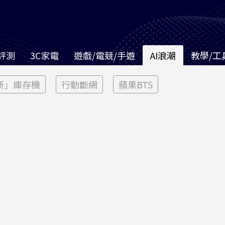
評測
3C家電
遊戲/電競/手遊
AI浪潮
教學/工
新」庫存機
行動斷網
蘋果BTS