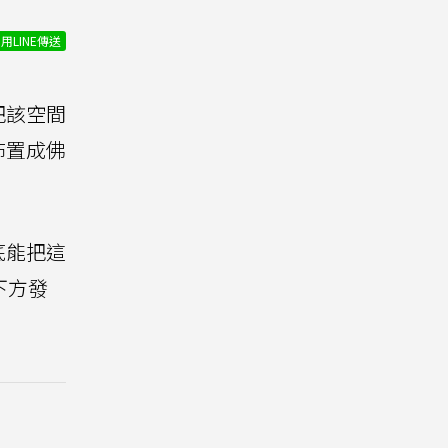
用LINE傳送
把該空間
佈置成佛
底能把這
下方發