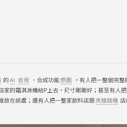
i
的
AI
去背
、合成功能
修圖
，有人把一整個完整
自家的霜淇淋機給P上去，尺寸剛剛好；甚至有人把
堆放在該處；還有人把一整家飲料店跟
夾娃娃機
店