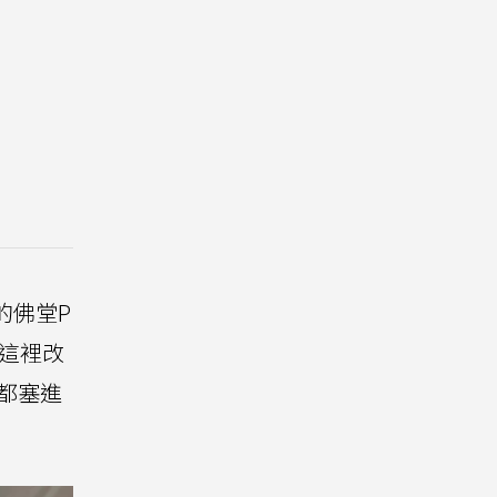
的佛堂P
這裡改
都塞進