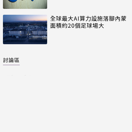
全球最大AI算力設施落腳內蒙
面積約20個足球場大
討論區
共有
0
則留言
規範
回覆