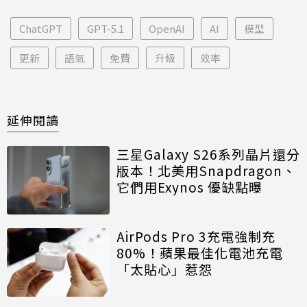
ChatGPT
GPT-5.1
OpenAI
AI
模型
更新
語氣
免費
升級
效率
延伸閱讀
三星Galaxy S26系列晶片還分
版本！北美用Snapdragon、
它們用Exynos 優缺點曝
AirPods Pro 3充電強制充
80%！蘋果最佳化電池充電
「太貼心」惹怨