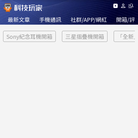
最新文章
手機通訊
社群/APP/網紅
開箱/評
Sony紀念耳機開箱
三星摺疊機開箱
「全新