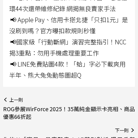
環44次還帶維修紀錄 網揭無良賣家手法
📢 Apple Pay、信用卡搭北捷「只扣1元」是
沒刷到嗎？官方曝扣款規則秒懂
📢國家級「行動斷網」演習完整指引！NCC
揭3重點：勿用手機處理重要工作
📢 LINE免費貼圖4款！「蛤」字必下載爽用
半年、熊大兔兔動態圖超Q
上一則
ROG參展WirForce 2025！35萬純金顯示卡亮相、商品
優惠66折起
下一則