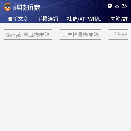
最新文章
手機通訊
社群/APP/網紅
開箱/評
Sony紀念耳機開箱
三星摺疊機開箱
「全新