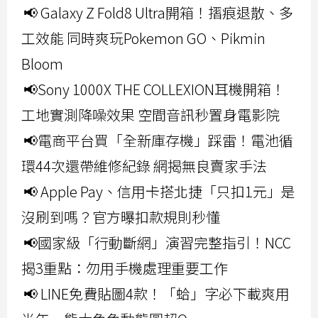
📢 Galaxy Z Fold8 Ultra開箱！摺痕退散、多
工效能 同時爽玩Pokemon GO、Pikmin
Bloom
📢Sony 1000X THE COLLEXION耳機開箱！
工地實測降噪效果 空間音訊秒置身電影院
📢電商平台買「全新庫存機」踩雷！電池循
環44次還帶維修紀錄 網揭無良賣家手法
📢 Apple Pay、信用卡搭北捷「只扣1元」是
沒刷到嗎？官方曝扣款規則秒懂
📢國家級「行動斷網」演習完整指引！NCC
揭3重點：勿用手機處理重要工作
📢 LINE免費貼圖4款！「蛤」字必下載爽用