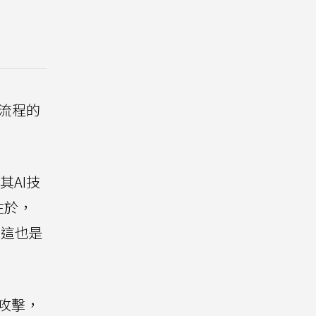
流程的
其AI技
在於，
。這也是
入攻擊，