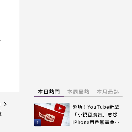
院
本日熱門
本周最熱
本月最熱
則
超煩！YouTube新型
還
「小視窗廣告」惹怨
iPhone用戶無需會員
輕鬆解決