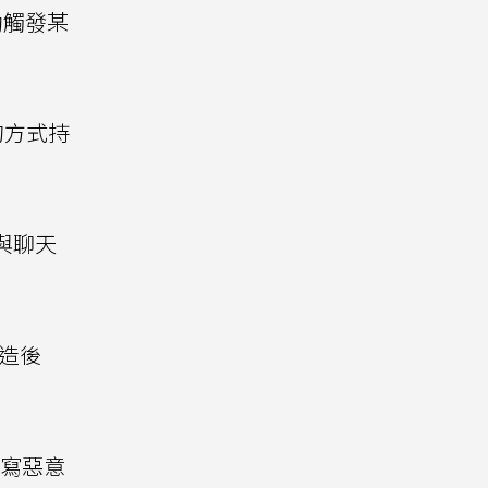
動觸發某
的方式持
與聊天
創造後
撰寫惡意