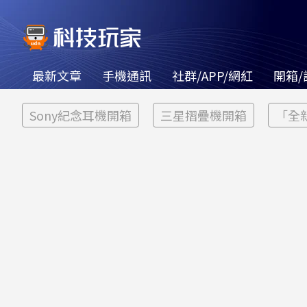
最新文章
手機通訊
社群/APP/網紅
開箱/
Sony紀念耳機開箱
三星摺疊機開箱
「全