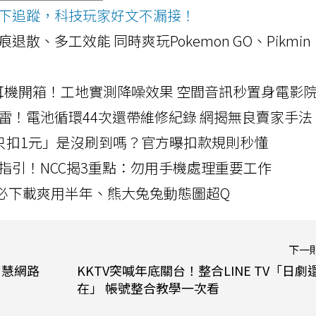
ws按下追蹤，科技玩家好文不漏接！
a開箱！摺痕退散、多工效能 同時爽玩Pokemon GO、Pikmin
LLEXION耳機開箱！工地實測降噪效果 空間音訊秒置身電影
雷！電池循環44次還帶維修紀錄 網揭無良賣家手法
北捷「只扣1元」是沒刷到嗎？官方曝扣款規則秒懂
指引！NCC揭3重點：勿用手機處理重要工作
」字必下載爽用半年、熊大兔兔動態圖超Q
下一
智慧網路
KKTV突喊年底關台！整合LINE TV「日劇
在」 帳號整合教學一次看