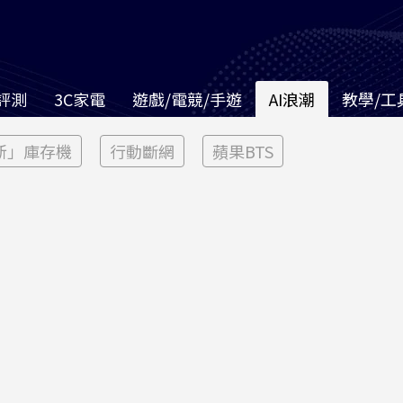
評測
3C家電
遊戲/電競/手遊
AI浪潮
教學/工
新」庫存機
行動斷網
蘋果BTS