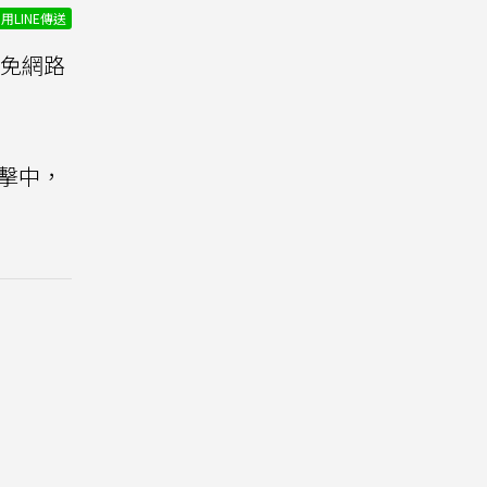
用LINE傳送
免網路
攻擊中，