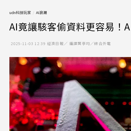
udn科技玩家
AI浪潮
AI竟讓駭客偷資料更容易！
2025-11-03 12:39
經濟日報／ 編譯葉亭均／綜合外電