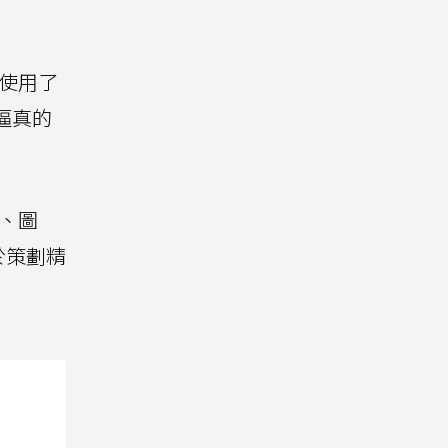
%使用了
括逼真的
號、圖
於策劃精