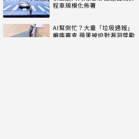
程車規模化佈署
AI幫倒忙？大量「垃圾通報」
癱瘓審查 蘋果被迫對漏洞獎勵
計畫祭出次數上限
討論區
共有
0
則留言