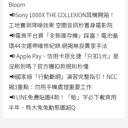
Bloom
📢Sony 1000X THE COLLEXION耳機開箱！
工地實測降噪效果 空間音訊秒置身電影院
📢電商平台買「全新庫存機」踩雷！電池循
環44次還帶維修紀錄 網揭無良賣家手法
📢 Apple Pay、信用卡搭北捷「只扣1元」是
沒刷到嗎？官方曝扣款規則秒懂
📢國家級「行動斷網」演習完整指引！NCC
揭3重點：勿用手機處理重要工作
📢 LINE免費貼圖4款！「蛤」字必下載爽用
半年、熊大兔兔動態圖超Q