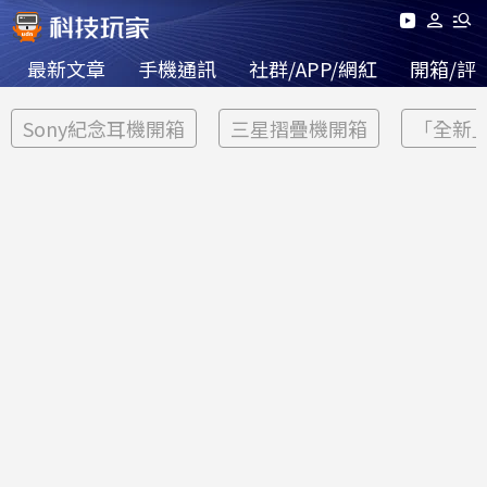
最新文章
手機通訊
社群/APP/網紅
開箱/評
Sony紀念耳機開箱
三星摺疊機開箱
「全新