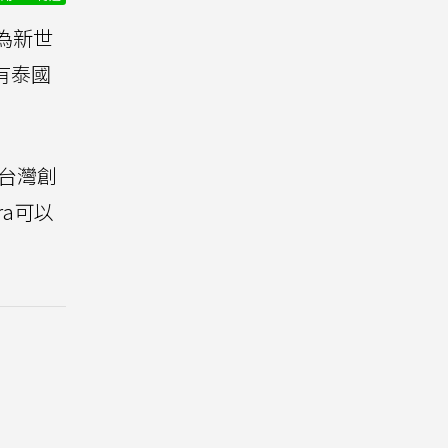
為新世
有泰國
持台灣創
a可以