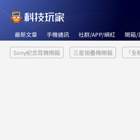
最新文章
手機通訊
社群/APP/網紅
開箱/
Sony紀念耳機開箱
三星摺疊機開箱
「全