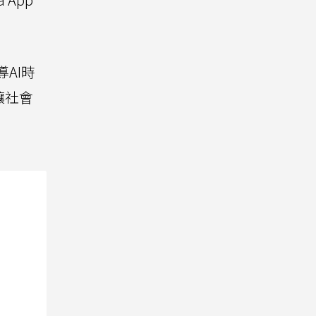
AI時
讓社會