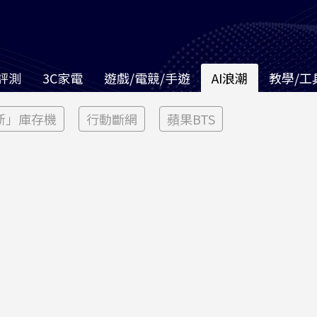
評測
3C家電
遊戲/電競/手遊
AI浪潮
教學/工
新」庫存機
行動斷網
蘋果BTS