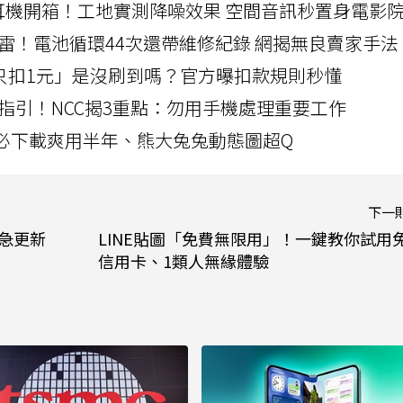
LLEXION耳機開箱！工地實測降噪效果 空間音訊秒置身電影
雷！電池循環44次還帶維修紀錄 網揭無良賣家手法
北捷「只扣1元」是沒刷到嗎？官方曝扣款規則秒懂
指引！NCC揭3重點：勿用手機處理重要工作
」字必下載爽用半年、熊大兔兔動態圖超Q
下一
緊急更新
LINE貼圖「免費無限用」！一鍵教你試用
信用卡、1類人無緣體驗