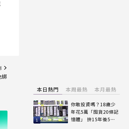
院
則
免綁
本日熱門
本周最熱
本月最熱
你敢投資嗎？18歲少
年花5萬「囤貨20條記
憶體」 拚15年後5倍
賣出