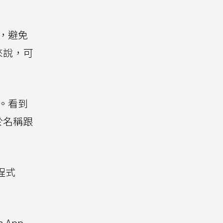
是，避免
來說，可
。
鏡。看到
於名稱跟
程式
App