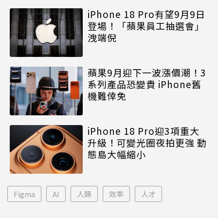
iPhone 18 Pro有望9月9日
登場！「蘋果員工抽選會」
洩端倪
蘋果9月迎下一波漲價潮！3
系列產品恐變貴 iPhone舊
機難倖免
iPhone 18 Pro迎3項重大
升級！可變光圈夜拍更強 動
態島大幅縮小
Figma
AI
人類
效率
人才