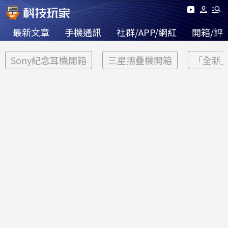
最新文章
手機通訊
社群/APP/網紅
開箱/評
Sony紀念耳機開箱
三星摺疊機開箱
「全新