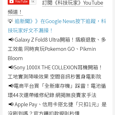
訂閱《科技玩家》YouTube
頻道！
💡
追新聞》》在Google News按下追蹤，科
技玩家好文不漏接！
📢 Galaxy Z Fold8 Ultra開箱！摺痕退散、多
工效能 同時爽玩Pokemon GO、Pikmin
Bloom
📢Sony 1000X THE COLLEXION耳機開箱！
工地實測降噪效果 空間音訊秒置身電影院
📢電商平台買「全新庫存機」踩雷！電池循
環44次還帶維修紀錄 網揭無良賣家手法
📢 Apple Pay、信用卡搭北捷「只扣1元」是
沒刷到嗎？官方曝扣款規則秒懂