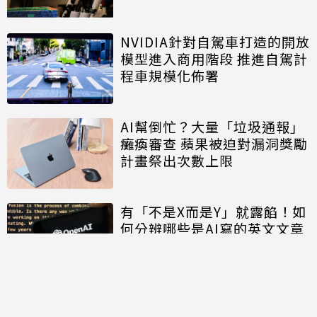
NVIDIA針對自駕車打造的開放
模型進入商用階段 推進自駕計
程車規模化佈署
AI幫倒忙？大量「垃圾通報」
癱瘓審查 蘋果被迫對漏洞獎勵
計畫祭出次數上限
有「不是X而是Y」就露餡！如
何分辨哪些是AI寫的英文文章
討論區