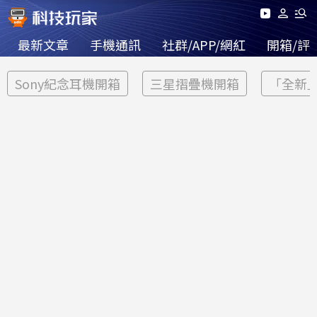
最新文章
手機通訊
社群/APP/網紅
開箱/評
Sony紀念耳機開箱
三星摺疊機開箱
「全新