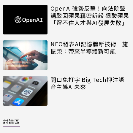
OpenAI強勢反擊！向法院聲
請駁回蘋果竊密訴訟 狠酸蘋果
「留不住人才與AI發展失敗」
NEO發表AI記憶體新技術 施
振榮：帶來半導體新可能
開口免打字 Big Tech押注語
音主導AI未來
討論區