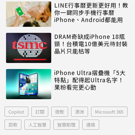
LINE行事曆更新更好用！教
你一鍵同步手機行事曆
iPhone、Android都能用
DRAM奇缺成iPhone 18瓶
頸！台積電10億美元待封裝
晶片只能枯等
iPhone Ultra摺疊機「5大
特點」配得起Ultra名字！
果粉看完更心動
Copilot
訂閱
微軟
澳洲
Microsoft 365
罰款
人工智慧
智慧助理
違規