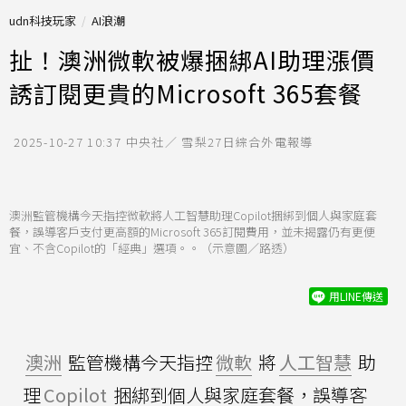
udn科技玩家
AI浪潮
扯！澳洲微軟被爆捆綁AI助理漲價
誘訂閱更貴的Microsoft 365套餐
2025-10-27 10:37
中央社／ 雪梨27日綜合外電報導
澳洲監管機構今天指控微軟將人工智慧助理Copilot捆綁到個人與家庭套
餐，誤導客戶支付更高額的Microsoft 365訂閱費用，並未揭露仍有更便
宜、不含Copilot的「經典」選項。。（示意圖／路透）
用LINE傳送
澳洲
監管機構今天指控
微軟
將
人工智慧
助
理
Copilot
捆綁到個人與家庭套餐，誤導客