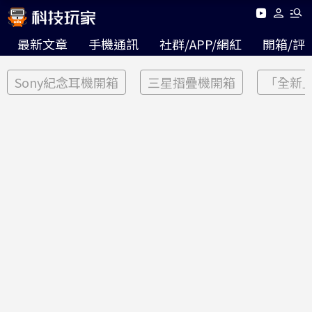
最新文章
手機通訊
社群/APP/網紅
開箱/評
Sony紀念耳機開箱
三星摺疊機開箱
「全新