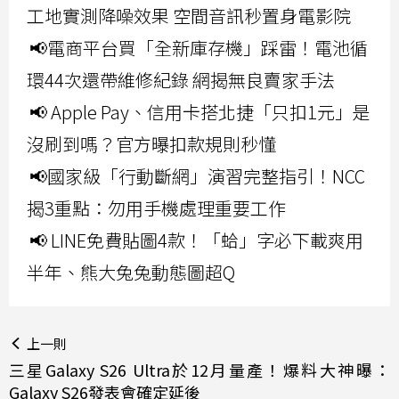
工地實測降噪效果 空間音訊秒置身電影院
📢電商平台買「全新庫存機」踩雷！電池循
環44次還帶維修紀錄 網揭無良賣家手法
📢 Apple Pay、信用卡搭北捷「只扣1元」是
沒刷到嗎？官方曝扣款規則秒懂
📢國家級「行動斷網」演習完整指引！NCC
揭3重點：勿用手機處理重要工作
📢 LINE免費貼圖4款！「蛤」字必下載爽用
半年、熊大兔兔動態圖超Q
上一則
三星Galaxy S26 Ultra於12月量產！爆料大神曝：
Galaxy S26發表會確定延後