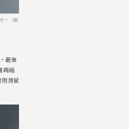
想曝光。（圖
小，最後
不會再縮
管用滑鼠