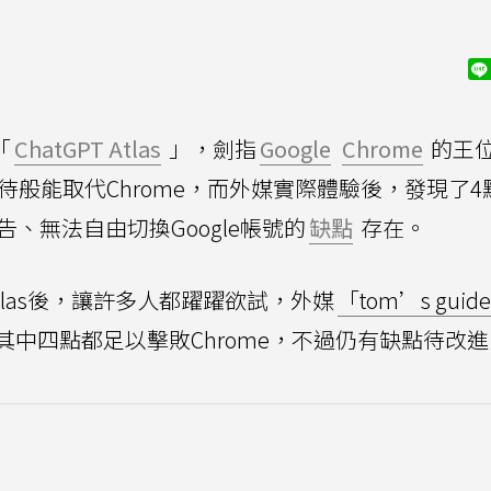
「
ChatGPT Atlas
」，劍指
Google
Chrome
的王
期待般能取代Chrome，而外媒實際體驗後，發現了4
、無法自由切換Google帳號的
缺點
存在。
 Atlas後，讓許多人都躍躍欲試，外媒
「tom’s guid
中四點都足以擊敗Chrome，不過仍有缺點待改進