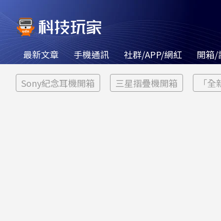
最新文章
手機通訊
社群/APP/網紅
開箱/
Sony紀念耳機開箱
三星摺疊機開箱
「全