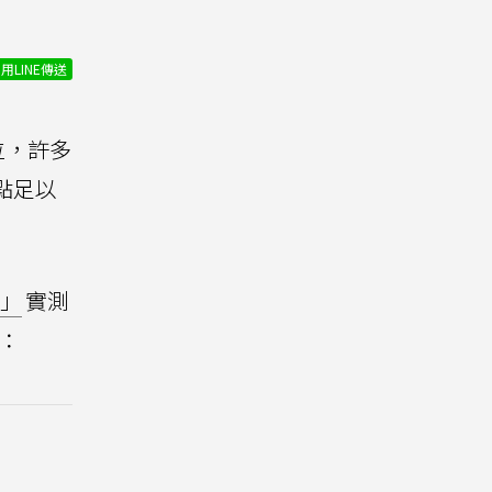
用LINE傳送
位，許多
點足以
e」
實測
：