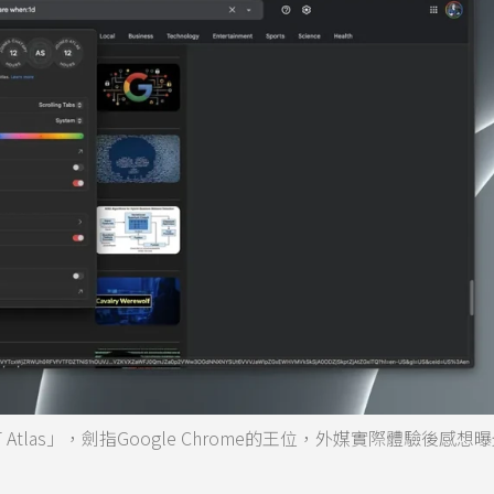
T Atlas」，劍指Google Chrome的王位，外媒實際體驗後感