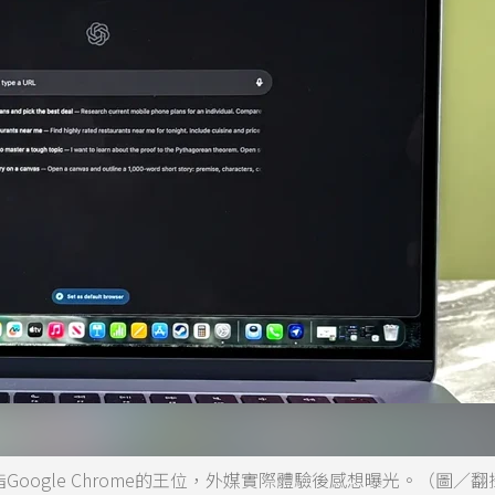
，劍指Google Chrome的王位，外媒實際體驗後感想曝光。（圖／