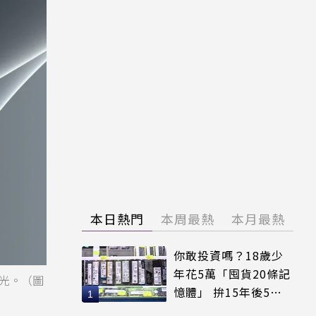
本日熱門
本周最熱
本月最熱
你敢投資嗎？18歲少
年花5萬「囤貨20條記
想曝光。（圖
憶體」 拚15年後5倍
賣出