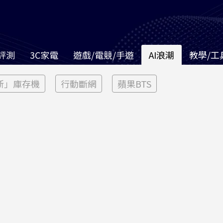
評測
3C家電
遊戲/電競/手遊
AI浪潮
教學/工
新」庫存機
行動斷網
蘋果BTS