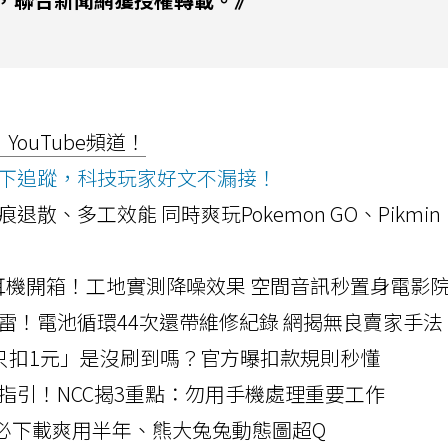
ouTube頻道！
ws按下追蹤，科技玩家好文不漏接！
a開箱！摺痕退散、多工效能 同時爽玩Pokemon GO、Pikmin
LLEXION耳機開箱！工地實測降噪效果 空間音訊秒置身電影
雷！電池循環44次還帶維修紀錄 網揭無良賣家手法
北捷「只扣1元」是沒刷到嗎？官方曝扣款規則秒懂
指引！NCC揭3重點：勿用手機處理重要工作
」字必下載爽用半年、熊大兔兔動態圖超Q