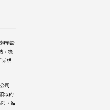
賴預設
熟，機
新架構
創公司
領域的
侷限，進