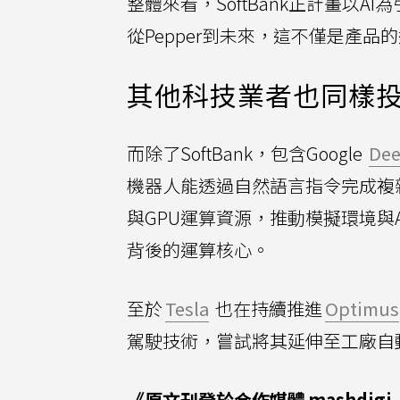
整體來看，SoftBank正計畫以
從Pepper到未來，這不僅是產
其他科技業者也同樣
而除了SoftBank，包含Google
De
機器人能透過自然語言指令完成複
與GPU運算資源，推動模擬環境與
背後的運算核心。
至於
Tesla
也在持續推進
Optimus
駕駛技術，嘗試將其延伸至工廠自
《原文刊登於合作媒體
mashdigi