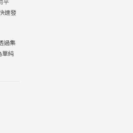
前平
快速發
透過集
為單純