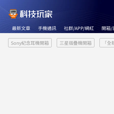
最新文章
手機通訊
社群/APP/網紅
開箱/
Sony紀念耳機開箱
三星摺疊機開箱
「全