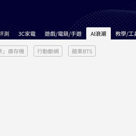
評測
3C家電
遊戲/電競/手遊
AI浪潮
教學/工
新」庫存機
行動斷網
蘋果BTS