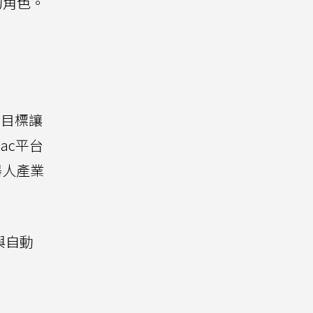
的角色。
，目標讓
ac平台
器人產業
與自動