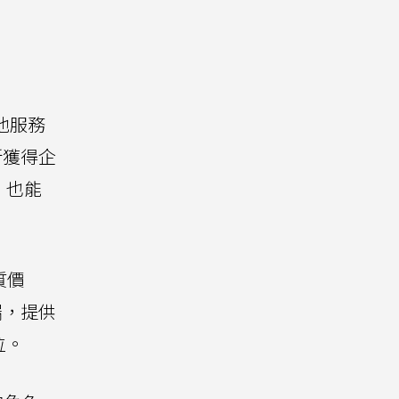
他服務
新獲得企
，也能
質價
端，提供
位。