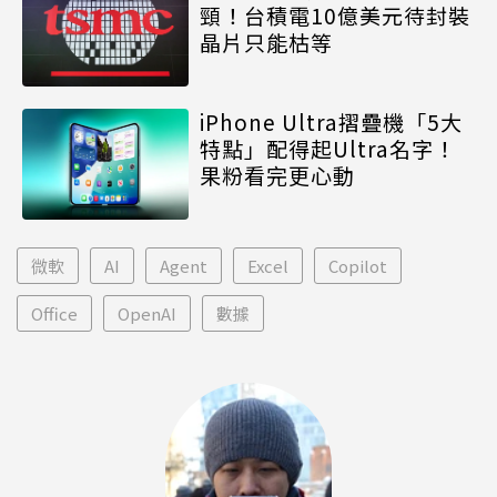
頸！台積電10億美元待封裝
晶片只能枯等
iPhone Ultra摺疊機「5大
特點」配得起Ultra名字！
果粉看完更心動
微軟
AI
Agent
Excel
Copilot
Office
OpenAI
數據