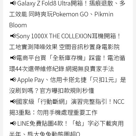
📢 Galaxy Z Fold8 Ultra開箱！摺痕退散、多
工效能 同時爽玩Pokemon GO、Pikmin
Bloom
📢Sony 1000X THE COLLEXION耳機開箱！
工地實測降噪效果 空間音訊秒置身電影院
📢電商平台買「全新庫存機」踩雷！電池循
環44次還帶維修紀錄 網揭無良賣家手法
📢 Apple Pay、信用卡搭北捷「只扣1元」是
沒刷到嗎？官方曝扣款規則秒懂
📢國家級「行動斷網」演習完整指引！NCC
揭3重點：勿用手機處理重要工作
📢 LINE免費貼圖4款！「蛤」字必下載爽用
半年、熊大兔兔動態圖超Q