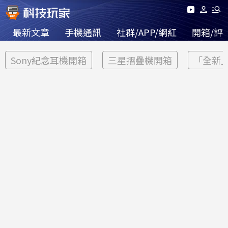
最新文章
手機通訊
社群/APP/網紅
開箱/評
Sony紀念耳機開箱
三星摺疊機開箱
「全新