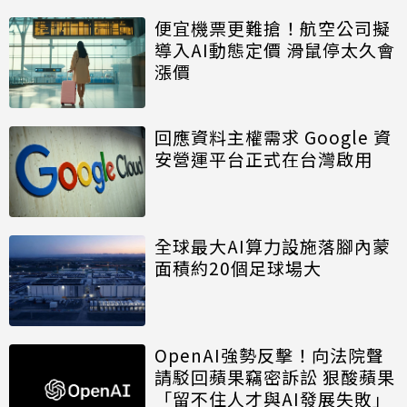
便宜機票更難搶！航空公司擬
導入AI動態定價 滑鼠停太久會
漲價
回應資料主權需求 Google 資
安營運平台正式在台灣啟用
全球最大AI算力設施落腳內蒙
面積約20個足球場大
OpenAI強勢反擊！向法院聲
請駁回蘋果竊密訴訟 狠酸蘋果
「留不住人才與AI發展失敗」