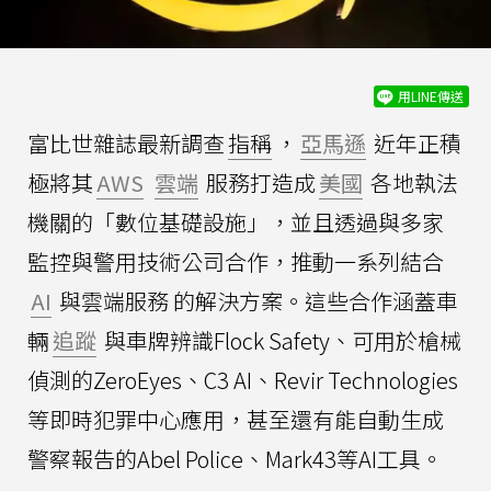
用LINE傳送
富比世雜誌最新調查
指稱
，
亞馬遜
近年正積
極將其
AWS
雲端
服務打造成
美國
各地執法
機關的「數位基礎設施」，並且透過與多家
監控與警用技術公司合作，推動一系列結合
AI
與雲端服務 的解決方案。這些合作涵蓋車
輛
追蹤
與車牌辨識Flock Safety、可用於槍械
偵測的ZeroEyes、C3 AI、Revir Technologies
等即時犯罪中心應用，甚至還有能自動生成
警察報告的Abel Police、Mark43等AI工具。