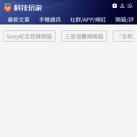
最新文章
手機通訊
社群/APP/網紅
開箱/評
Sony紀念耳機開箱
三星摺疊機開箱
「全新