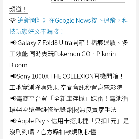
頻道！
💡
追新聞》》在Google News按下追蹤，科
技玩家好文不漏接！
📢 Galaxy Z Fold8 Ultra開箱！摺痕退散、多
工效能 同時爽玩Pokemon GO、Pikmin
Bloom
📢Sony 1000X THE COLLEXION耳機開箱！
工地實測降噪效果 空間音訊秒置身電影院
📢電商平台買「全新庫存機」踩雷！電池循
環44次還帶維修紀錄 網揭無良賣家手法
📢 Apple Pay、信用卡搭北捷「只扣1元」是
沒刷到嗎？官方曝扣款規則秒懂