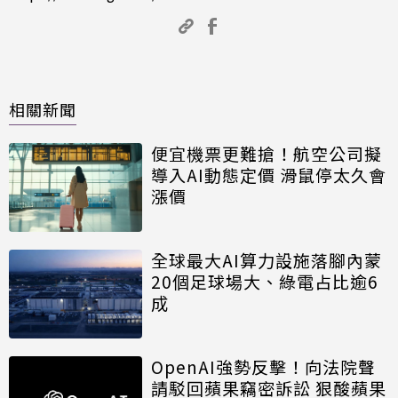
相關新聞
便宜機票更難搶！航空公司擬
導入AI動態定價 滑鼠停太久會
漲價
全球最大AI算力設施落腳內蒙
20個足球場大、綠電占比逾6
成
OpenAI強勢反擊！向法院聲
請駁回蘋果竊密訴訟 狠酸蘋果