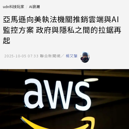
udn科技玩家
AI浪潮
亞馬遜向美執法機關推銷雲端與AI
監控方案 政府與隱私之間的拉鋸再
起
2025-10-05 07:33
聯合新聞網／
楊又肇