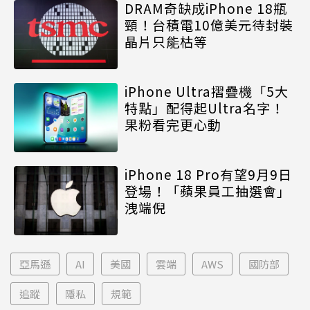
DRAM奇缺成iPhone 18瓶
頸！台積電10億美元待封裝
晶片只能枯等
iPhone Ultra摺疊機「5大
特點」配得起Ultra名字！
果粉看完更心動
iPhone 18 Pro有望9月9日
登場！「蘋果員工抽選會」
洩端倪
亞馬遜
AI
美國
雲端
AWS
國防部
追蹤
隱私
規範