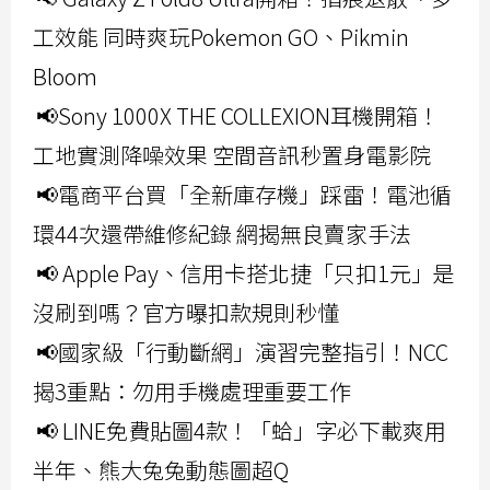
工效能 同時爽玩Pokemon GO、Pikmin
Bloom
📢Sony 1000X THE COLLEXION耳機開箱！
工地實測降噪效果 空間音訊秒置身電影院
📢電商平台買「全新庫存機」踩雷！電池循
環44次還帶維修紀錄 網揭無良賣家手法
📢 Apple Pay、信用卡搭北捷「只扣1元」是
沒刷到嗎？官方曝扣款規則秒懂
📢國家級「行動斷網」演習完整指引！NCC
揭3重點：勿用手機處理重要工作
📢 LINE免費貼圖4款！「蛤」字必下載爽用
半年、熊大兔兔動態圖超Q