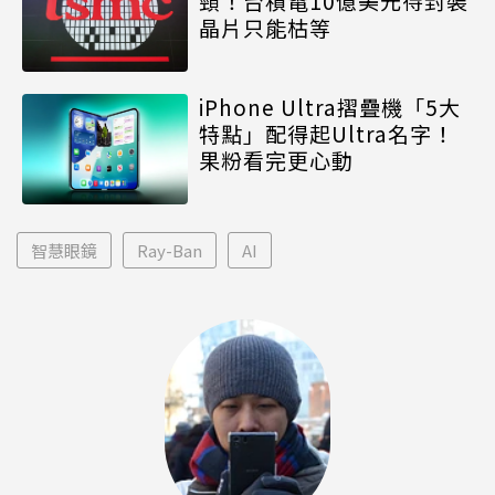
頸！台積電10億美元待封裝
晶片只能枯等
iPhone Ultra摺疊機「5大
特點」配得起Ultra名字！
果粉看完更心動
智慧眼鏡
Ray-Ban
AI