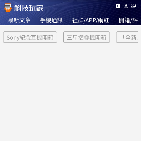
最新文章
手機通訊
社群/APP/網紅
開箱/評
Sony紀念耳機開箱
三星摺疊機開箱
「全新