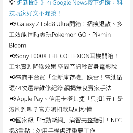
💡
追新聞》》在Google News按下追蹤，科
技玩家好文不漏接！
📢 Galaxy Z Fold8 Ultra開箱！摺痕退散、多
工效能 同時爽玩Pokemon GO、Pikmin
Bloom
📢Sony 1000X THE COLLEXION耳機開箱！
工地實測降噪效果 空間音訊秒置身電影院
📢電商平台買「全新庫存機」踩雷！電池循
環44次還帶維修紀錄 網揭無良賣家手法
📢 Apple Pay、信用卡搭北捷「只扣1元」是
沒刷到嗎？官方曝扣款規則秒懂
📢國家級「行動斷網」演習完整指引！NCC
揭3重點：勿用手機處理重要工作