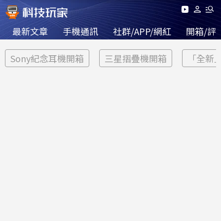
最新文章
手機通訊
社群/APP/網紅
開箱/評
Sony紀念耳機開箱
三星摺疊機開箱
「全新