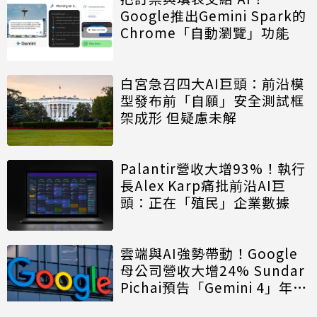
Google推出Gemini Spark的
Chrome「自動瀏覽」功能
白宮急召四大AI巨頭：前沿模
型發布前「自願」安全測試框
架成形 但疑慮未解
Palantir營收大增93%！執行
長Alex Karp痛批前沿AI巨
頭：正在「殖民」企業數據
雲端與AI強勢帶動！Google
母公司營收大增24% Sundar
Pichai預告「Gemini 4」年底
登場