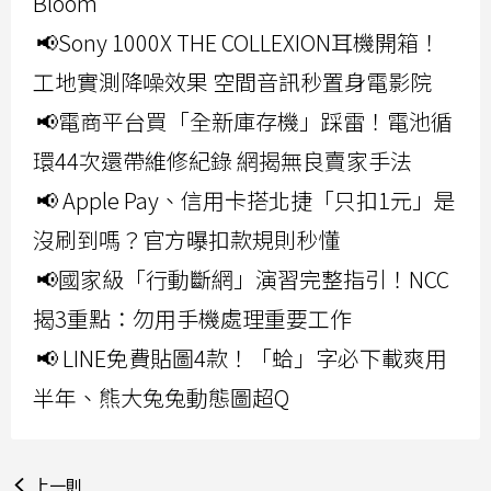
Bloom
📢Sony 1000X THE COLLEXION耳機開箱！
工地實測降噪效果 空間音訊秒置身電影院
📢電商平台買「全新庫存機」踩雷！電池循
環44次還帶維修紀錄 網揭無良賣家手法
📢 Apple Pay、信用卡搭北捷「只扣1元」是
沒刷到嗎？官方曝扣款規則秒懂
📢國家級「行動斷網」演習完整指引！NCC
揭3重點：勿用手機處理重要工作
📢 LINE免費貼圖4款！「蛤」字必下載爽用
半年、熊大兔兔動態圖超Q
上一則