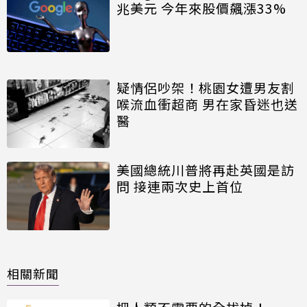
兆美元 今年來股價飆漲33%
疑情侶吵架！桃園女遭男友割
喉流血衝超商 男在家昏迷也送
醫
美國總統川普將再赴英國是訪
問 接連兩次史上首位
相關新聞