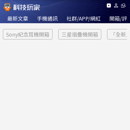
最新文章
手機通訊
社群/APP/網紅
開箱/評
Sony紀念耳機開箱
三星摺疊機開箱
「全新