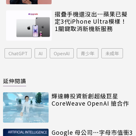
摺疊手機還沒出…蘋果已擬
定3代iPhone Ultra模樣！
1關鍵取消新機新服務
ChatGPT
AI
OpenAI
青少年
未成年
延伸閱讀
輝達轉投資新創超級巨星
CoreWeave OpenAI 搶合作
Google 母公司…字母市值衝3