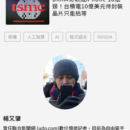
頸！台積電10億美元待封裝
晶片只能枯等
收購
人工智慧
AI
程式語言
NVIDIA
楊又肇
曾任聯合新聞網 (udn.com)數位頻道記者，目前為自由寫手