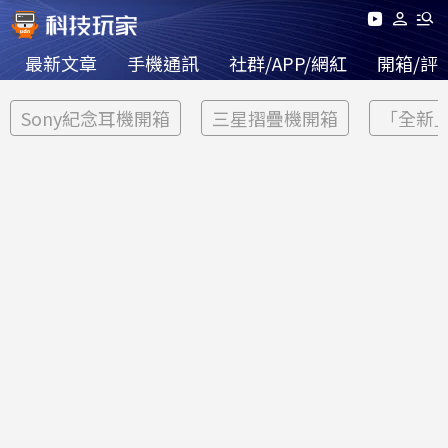
最新文章
手機通訊
社群/APP/網紅
開箱/評
Sony紀念耳機開箱
三星摺疊機開箱
「全新