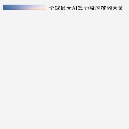
全球最大AI算力設施落腳內蒙
面積約20個足球場大
討論區
共有
0
則留言
規範
回覆