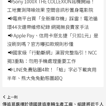
📢Sony 1000X THE COLLEXION耳機開箱！
工地實測降噪效果 空間音訊秒置身電影院
📢電商平台買「全新庫存機」踩雷！電池循
環44次還帶維修紀錄 網揭無良賣家手法
📢 Apple Pay、信用卡搭北捷「只扣1元」是
沒刷到嗎？官方曝扣款規則秒懂
📢國家級「行動斷網」演習完整指引！NCC
揭3重點：勿用手機處理重要工作
📢 LINE免費貼圖4款！「蛤」字必下載爽用
半年、熊大兔兔動態圖超Q
上一則
傳追覓選擇於德國建造車輛生產工廠、組建將近千人