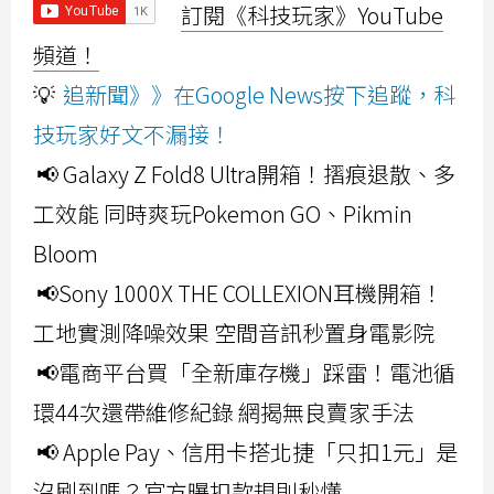
訂閱《科技玩家》YouTube
頻道！
💡
追新聞》》在Google News按下追蹤，科
技玩家好文不漏接！
📢 Galaxy Z Fold8 Ultra開箱！摺痕退散、多
工效能 同時爽玩Pokemon GO、Pikmin
Bloom
📢Sony 1000X THE COLLEXION耳機開箱！
工地實測降噪效果 空間音訊秒置身電影院
📢電商平台買「全新庫存機」踩雷！電池循
環44次還帶維修紀錄 網揭無良賣家手法
📢 Apple Pay、信用卡搭北捷「只扣1元」是
沒刷到嗎？官方曝扣款規則秒懂