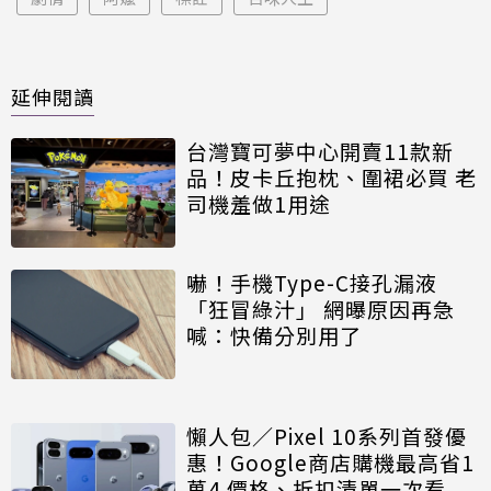
延伸閱讀
台灣寶可夢中心開賣11款新
品！皮卡丘抱枕、圍裙必買 老
司機羞做1用途
嚇！手機Type-C接孔漏液
「狂冒綠汁」 網曝原因再急
喊：快備分別用了
懶人包／Pixel 10系列首發優
惠！Google商店購機最高省1
萬4 價格、折扣清單一次看