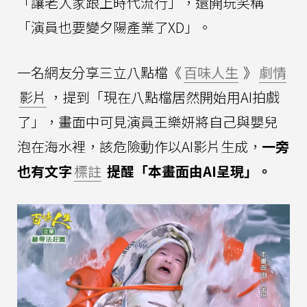
「讓老人家跟上時代流行」，還開玩笑稱
「演員也要變夕陽產業了XD」。
一名網友分享三立八點檔《
百味人生
》
劇情
影片
，提到「現在八點檔居然開始用AI拍戲
了」，畫面中可見演員王樂妍將自己與嬰兒
泡在海水裡，該危險動作以AI影片生成，
一旁
也有文字
標註
提醒「本畫面由AI呈現」。