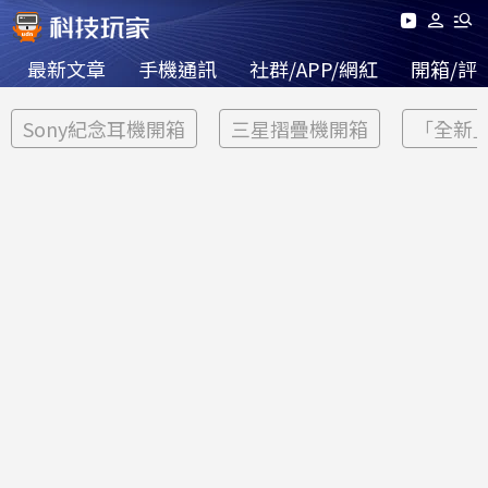
最新文章
手機通訊
社群/APP/網紅
開箱/評
Sony紀念耳機開箱
三星摺疊機開箱
「全新