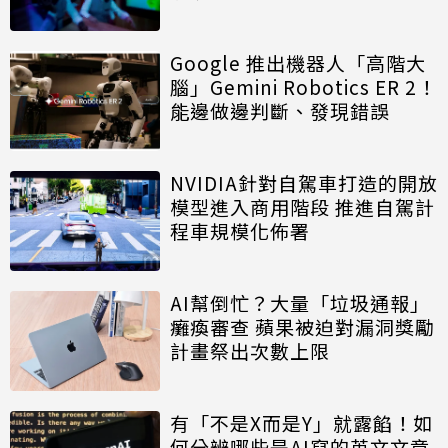
Google 推出機器人「高階大
腦」Gemini Robotics ER 2！
能邊做邊判斷、發現錯誤
NVIDIA針對自駕車打造的開放
模型進入商用階段 推進自駕計
程車規模化佈署
AI幫倒忙？大量「垃圾通報」
癱瘓審查 蘋果被迫對漏洞獎勵
計畫祭出次數上限
有「不是X而是Y」就露餡！如
何分辨哪些是AI寫的英文文章