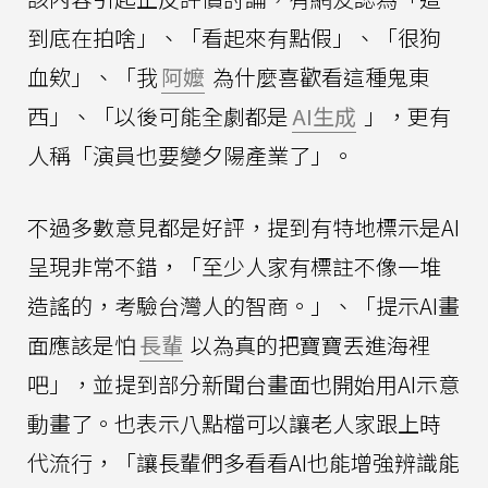
到底在拍啥」、「看起來有點假」、「很狗
血欸」、「我
阿嬤
為什麼喜歡看這種鬼東
西」、「以後可能全劇都是
AI生成
」，更有
人稱「演員也要變夕陽產業了」。
不過多數意見都是好評，提到有特地標示是AI
呈現非常不錯，「至少人家有標註不像一堆
造謠的，考驗台灣人的智商。」、「提示AI畫
面應該是怕
長輩
以為真的把寶寶丟進海裡
吧」，並提到部分新聞台畫面也開始用AI示意
動畫了。也表示八點檔可以讓老人家跟上時
代流行，「讓長輩們多看看AI也能增強辨識能