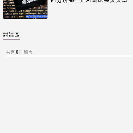
討論區
共有
0
則留言
規範
回覆
還沒有留言，成為第一個發言的人吧！