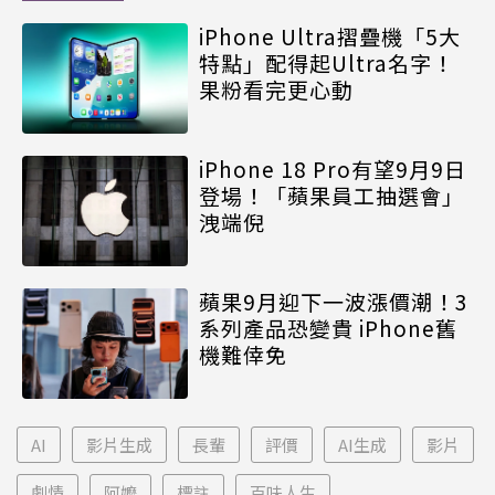
iPhone Ultra摺疊機「5大
特點」配得起Ultra名字！
果粉看完更心動
iPhone 18 Pro有望9月9日
登場！「蘋果員工抽選會」
洩端倪
蘋果9月迎下一波漲價潮！3
系列產品恐變貴 iPhone舊
機難倖免
AI
影片生成
長輩
評價
AI生成
影片
劇情
阿嬤
標註
百味人生