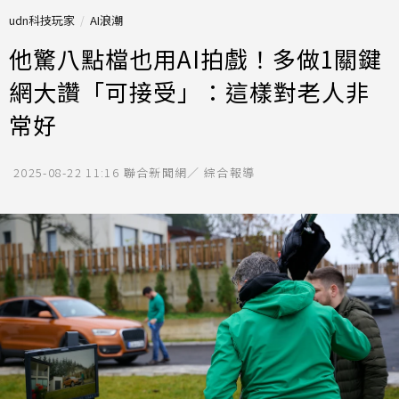
udn科技玩家
AI浪潮
他驚八點檔也用AI拍戲！多做1關鍵
網大讚「可接受」：這樣對老人非
常好
2025-08-22 11:16
聯合新聞網／ 綜合報導