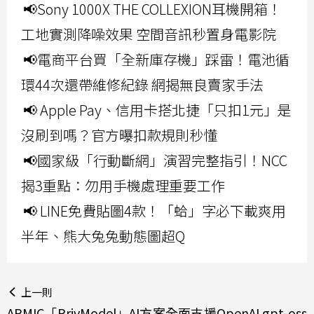
📢Sony 1000X THE COLLEXION耳機開箱！
工地實測降噪效果 空間音訊秒置身電影院
📢電商平台買「全新庫存機」踩雷！電池循
環44次還帶維修紀錄 網揭無良賣家手法
📢 Apple Pay、信用卡搭北捷「只扣1元」是
沒刷到嗎？官方曝扣款規則秒懂
📢國家級「行動斷網」演習完整指引！NCC
揭3重點：勿用手機處理重要工作
📢 LINE免費貼圖4款！「蛤」字必下載爽用
半年、熊大兔兔動態圖超Q
上一則
APMIC「PrivModel」AI方案全面支援OpenAI gpt-oss