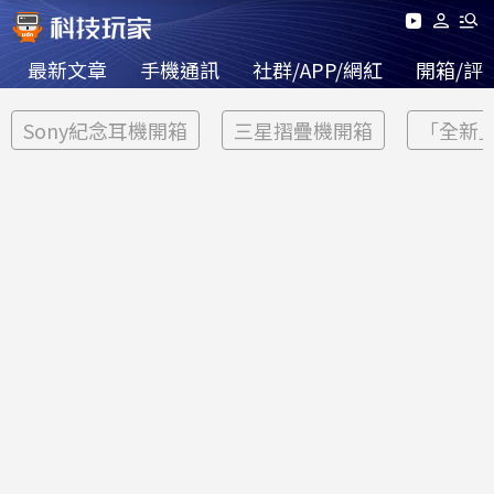
最新文章
手機通訊
社群/APP/網紅
開箱/評
Sony紀念耳機開箱
三星摺疊機開箱
「全新