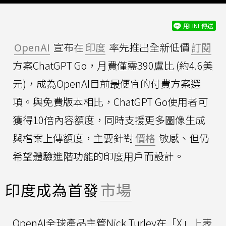
用LINE傳送
OpenAI
宣布在
印度
率先推出全新低價
訂閱
方案ChatGPT Go，月費僅需390盧比 (約4.6美
元)，成為OpenAI目前最便宜的付費方案選
項。與免費版本相比，ChatGPT Go使用者可
獲得10倍內容額度，同時支援更多圖像生成
與檔案上傳額度，主要針對
價格
敏感、但仍
希望體驗進階功能的印度用戶而設計。
印度成為首發
市場
OpenAI全球產品主管Nick Turley在「X」上表