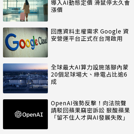
導入AI動態定價 滑鼠停太久會
漲價
回應資料主權需求 Google 資
安營運平台正式在台灣啟用
全球最大AI算力設施落腳內蒙
20個足球場大、綠電占比逾6
成
OpenAI強勢反擊！向法院聲
請駁回蘋果竊密訴訟 狠酸蘋果
「留不住人才與AI發展失敗」