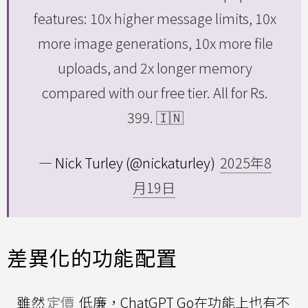
features: 10x higher message limits, 10x
more image generations, 10x more file
uploads, and 2x longer memory
compared with our free tier. All for Rs.
399. 🇮🇳
— Nick Turley (@nickaturley)
2025年8
月19日
差異化的功能配置
雖然
定價
低廉，ChatGPT Go在功能上也有不