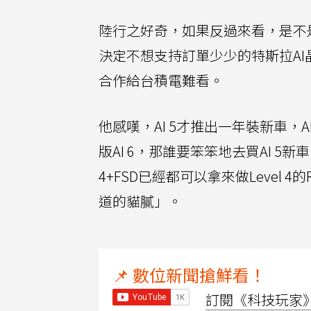
陸行之好奇，如果反過來看，是不是
決定不想支持訂單少少的特斯拉AI晶
合作給台積電難看。
他感嘆，AI 5才推出一年裝新車，AI
版AI 6，那誰要笨笨地去買AI 5
4+FSD已經都可以拿來做Level 
道的貓膩」。
📌 數位新聞搶鮮看！
訂閱《科技玩家》Y