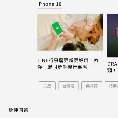
iPhone 18
LINE行事曆更新更好用！教
DRA
你一鍵同步手機行事曆
頸！
iPhone、Android都能用
片只
三星
台積電
英特爾
特斯
延伸閱讀