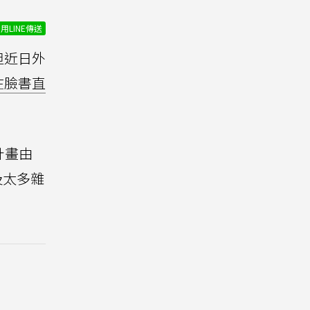
用LINE傳送
但近日外
在臉書直
計畫由
及太多雜