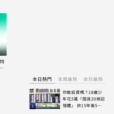
大特
粉
本日熱門
本周最熱
本月最熱
你敢投資嗎？18歲少
年花5萬「囤貨20條記
憶體」 拚15年後5倍
賣出