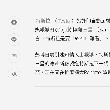
特斯拉
（
Tesla
）設計的自動駕駛
媒報導3代Dojo將轉向
三星
（Sam
言
，特斯拉是要「給神山難看」。
彭博日前引述知情人士報導，特斯拉
三星的德州新廠製造特斯拉下一代
務，現在又在忙著擴大Robotaxi營