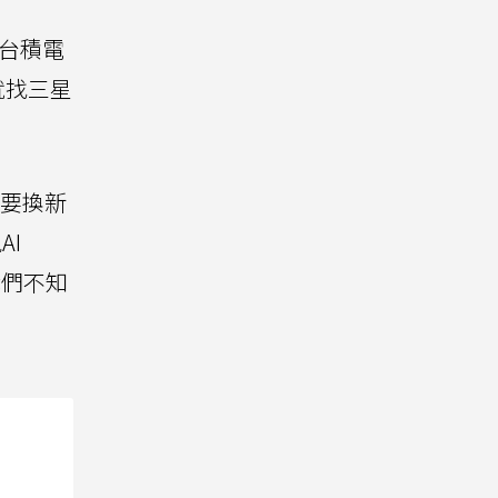
火台積電
就找三星
就要換新
AI
我們不知