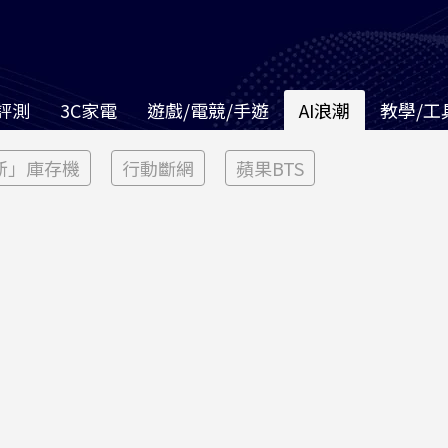
評測
3C家電
遊戲/電競/手遊
AI浪潮
教學/工
新」庫存機
行動斷網
蘋果BTS