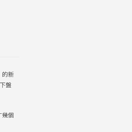
的新
以下盤
才幾個