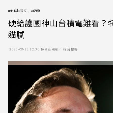
udn科技玩家
AI浪潮
硬給護國神山台積電難看？特
貓膩
2025-08-12 12:36
聯合新聞網／ 綜合報導