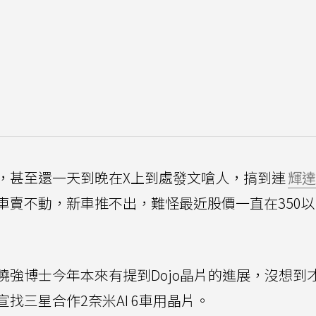
，甚至還一天到晚在X上到處發文嗆人，搞到連
輝達
車賣不動，新車推不出，難怪最近股價一直在350
強博士今年本來有提到Dojo晶片的進展，沒想到
找三星合作2奈米AI 6車用晶片。