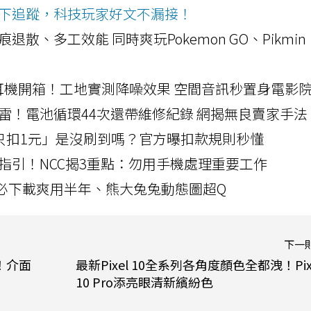
ws按下追蹤，科技玩家好文不漏接！
a開箱！摺痕退散、多工效能 同時爽玩Pokemon GO、Pikmin
LLEXION耳機開箱！工地實測降噪效果 空間音訊秒置身電影
雷！電池循環44次還帶維修紀錄 網揭無良賣家手法
北捷「只扣1元」是沒刷到嗎？官方曝扣款規則秒懂
指引！NCC揭3重點：勿用手機處理重要工作
」字必下載爽用半年、熊大兔兔動態圖超Q
下一
賣！介面
最新Pixel 10全系列各角度顏色全都洩！Pix
10 Pro添亮眼清新繽紛色