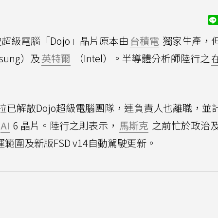
超級電腦「Dojo」晶片原本由
台積電
獨家生產，
sung）及
英特爾
（Intel）。半導體分析師陸行之
已解散Dojo超級電腦團隊，連負責人也離職，並
AI
6 晶片。陸行之則表示，
馬斯克
之前忙於政治
運範圍及新版FSD v14自動駕駛更新。