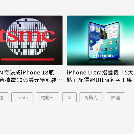
M奇缺成iPhone 18瓶
iPhone Ultra摺疊機「5
台積電10億美元待封裝晶
點」配得起Ultra名字！果
能枯等
看完更心動
拉
Tesla
電動車
AI
馬斯克
輝達