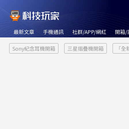
最新文章
手機通訊
社群/APP/網紅
開箱/
Sony紀念耳機開箱
三星摺疊機開箱
「全