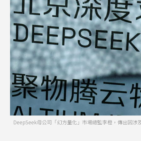
DeepSeek母公司「幻方量化」市場總監李橙，傳出因涉