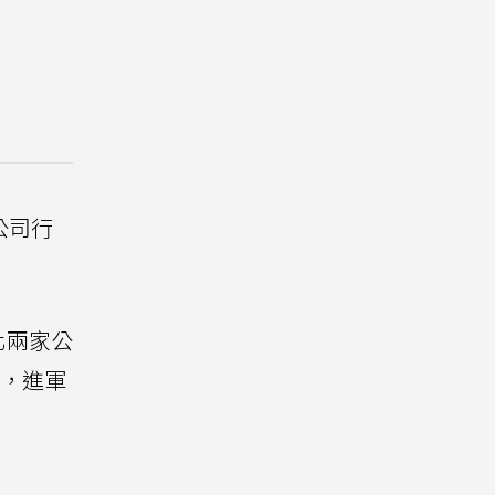
公司行
化兩家公
），進軍