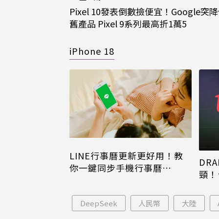
Pixel 10發表倒數撿便宜！Google突
舊產品 Pixel 9系列最高折1萬5
iPhone 18
LINE行事曆更新更好用！教
DRA
你一鍵同步手機行事曆
頸！
iPhone、Android都能用
片只
DeepSeek
人民幣
大陸