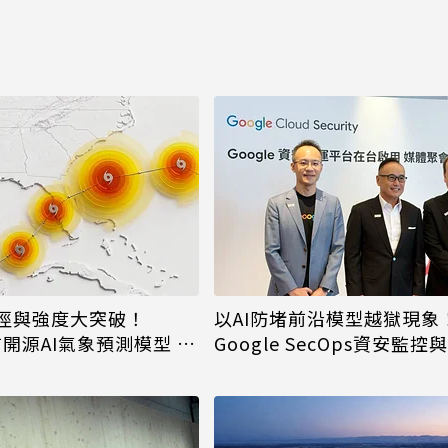
徑與強度大突破！
以AI防堵前沿模型越獄現象
宣布開源AI氣象預測模型 助
Google SecOps資安監
治準備
台落地台灣