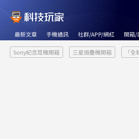
最新文章
手機通訊
社群/APP/網紅
開箱/
Sony紀念耳機開箱
三星摺疊機開箱
「全