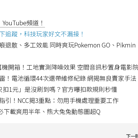
ouTube頻道！
ws按下追蹤，科技玩家好文不漏接！
a開箱！摺痕退散、多工效能 同時爽玩Pokemon GO、Pikmin
LLEXION耳機開箱！工地實測降噪效果 空間音訊秒置身電影
雷！電池循環44次還帶維修紀錄 網揭無良賣家手法
北捷「只扣1元」是沒刷到嗎？官方曝扣款規則秒懂
指引！NCC揭3重點：勿用手機處理重要工作
」字必下載爽用半年、熊大兔兔動態圖超Q
下一