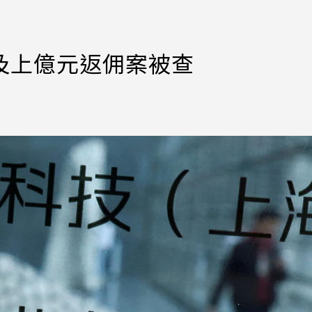
傳涉及上億元返佣案被查