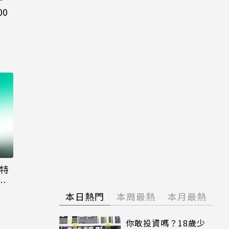
00
大特
粉
本日熱門
本周最熱
本月最熱
你敢投資嗎？18歲少