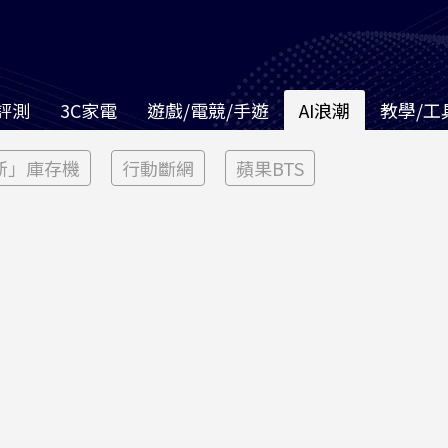
評測
3C家電
遊戲/電競/手遊
AI浪潮
教學/工
新」庫存機
行動斷網
蘋果BTS