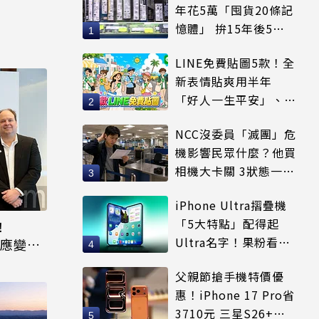
年花5萬「囤貨20條記
憶體」 拚15年後5倍
賣出
LINE免費貼圖5款！全
新表情貼爽用半年
「好人一生平安」、
「好熱」必用
NCC沒委員「滅團」危
機影響民眾什麼？他買
相機大卡關 3狀態一同
受害
iPhone Ultra摺疊機
「5大特點」配得起
！
Ultra名字！果粉看完
控與應變平
更心動
父親節搶手機特價優
惠！iPhone 17 Pro省
3710元 三星S26+狂