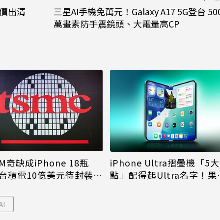
降價出清
三星AI手機免萬元！Galaxy A17 5G登台 50
萬畫素防手震鏡頭、大電量高CP
M奇缺成iPhone 18瓶
iPhone Ultra摺疊機「5
台積電10億美元待封裝晶
點」配得起Ultra名字！果
能枯等
看完更心動
AI