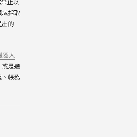
正式禁止以
領域採取
提出的
機器人
，或是進
程、帳務