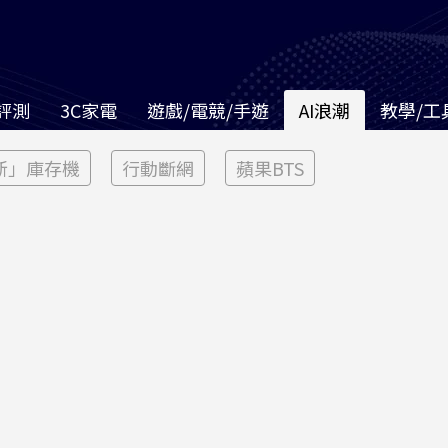
評測
3C家電
遊戲/電競/手遊
AI浪潮
教學/工
新」庫存機
行動斷網
蘋果BTS