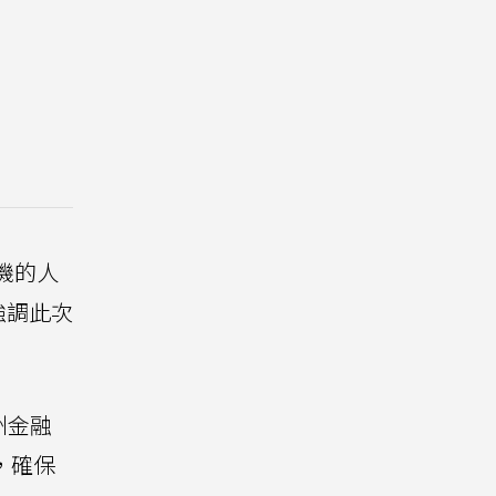
機的人
強調此次
州金融
諾，確保