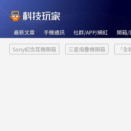
最新文章
手機通訊
社群/APP/網紅
開箱/
Sony紀念耳機開箱
三星摺疊機開箱
「全