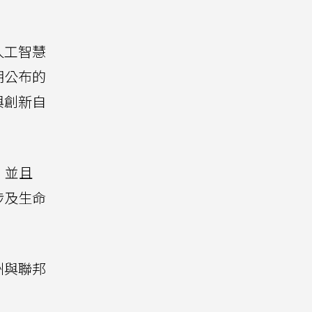
人工智慧
期公布的
與創新自
，並且
涉及生命
州與聯邦
。