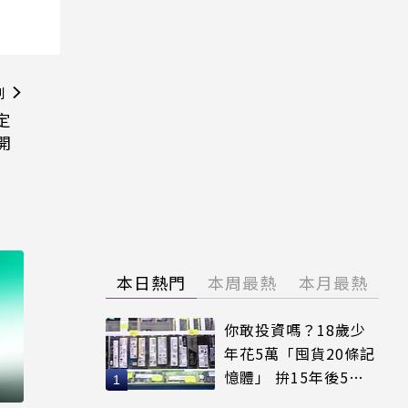
則
穩定
開
本日熱門
本周最熱
本月最熱
你敢投資嗎？18歲少
年花5萬「囤貨20條記
憶體」 拚15年後5倍
賣出