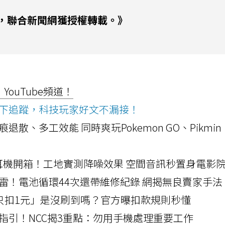
，聯合新聞網獲授權轉載。》
ouTube頻道！
ws按下追蹤，科技玩家好文不漏接！
a開箱！摺痕退散、多工效能 同時爽玩Pokemon GO、Pikmin
LLEXION耳機開箱！工地實測降噪效果 空間音訊秒置身電影
雷！電池循環44次還帶維修紀錄 網揭無良賣家手法
北捷「只扣1元」是沒刷到嗎？官方曝扣款規則秒懂
指引！NCC揭3重點：勿用手機處理重要工作