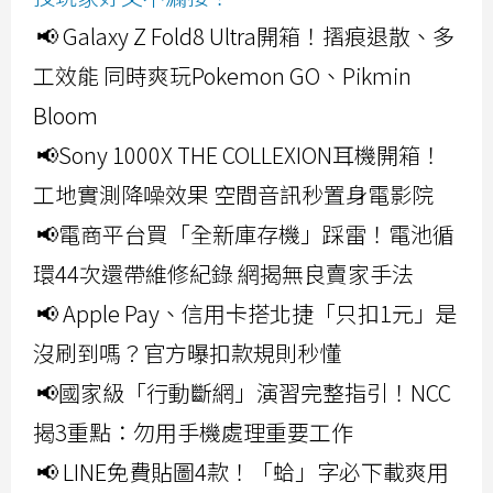
📢 Galaxy Z Fold8 Ultra開箱！摺痕退散、多
工效能 同時爽玩Pokemon GO、Pikmin
Bloom
📢Sony 1000X THE COLLEXION耳機開箱！
工地實測降噪效果 空間音訊秒置身電影院
📢電商平台買「全新庫存機」踩雷！電池循
環44次還帶維修紀錄 網揭無良賣家手法
📢 Apple Pay、信用卡搭北捷「只扣1元」是
沒刷到嗎？官方曝扣款規則秒懂
📢國家級「行動斷網」演習完整指引！NCC
揭3重點：勿用手機處理重要工作
📢 LINE免費貼圖4款！「蛤」字必下載爽用