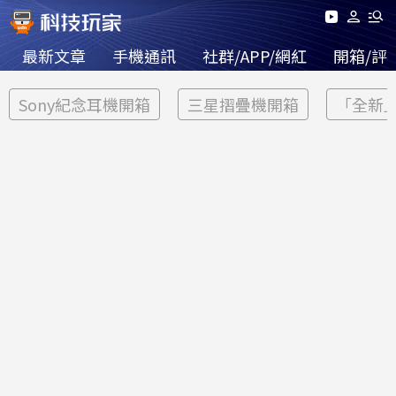
最新文章
手機通訊
社群/APP/網紅
開箱/評
Sony紀念耳機開箱
三星摺疊機開箱
「全新