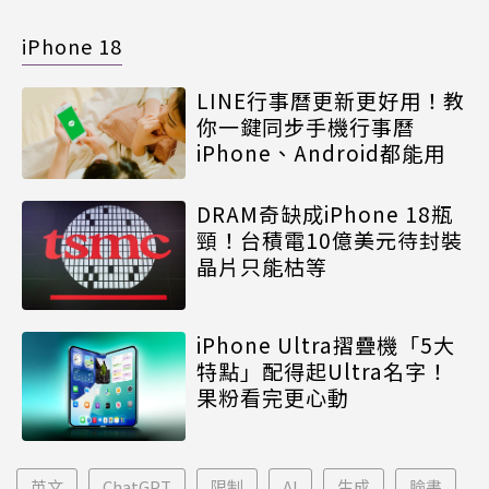
iPhone 18
LINE行事曆更新更好用！教
你一鍵同步手機行事曆
iPhone、Android都能用
DRAM奇缺成iPhone 18瓶
頸！台積電10億美元待封裝
晶片只能枯等
iPhone Ultra摺疊機「5大
特點」配得起Ultra名字！
果粉看完更心動
英文
ChatGPT
限制
AI
生成
臉書