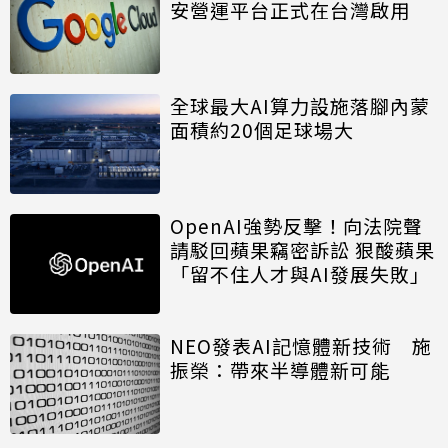
安營運平台正式在台灣啟用
全球最大AI算力設施落腳內蒙
面積約20個足球場大
OpenAI強勢反擊！向法院聲
請駁回蘋果竊密訴訟 狠酸蘋果
「留不住人才與AI發展失敗」
NEO發表AI記憶體新技術 施
振榮：帶來半導體新可能