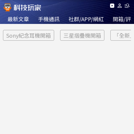
最新文章
手機通訊
社群/APP/網紅
開箱/評
Sony紀念耳機開箱
三星摺疊機開箱
「全新