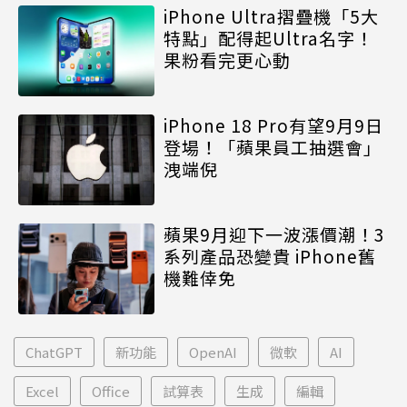
iPhone Ultra摺疊機「5大
特點」配得起Ultra名字！
果粉看完更心動
iPhone 18 Pro有望9月9日
登場！「蘋果員工抽選會」
洩端倪
蘋果9月迎下一波漲價潮！3
系列產品恐變貴 iPhone舊
機難倖免
ChatGPT
新功能
OpenAI
微軟
AI
Excel
Office
試算表
生成
編輯