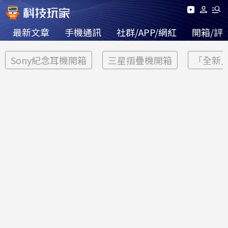
最新文章
手機通訊
社群/APP/網紅
開箱/評
Sony紀念耳機開箱
三星摺疊機開箱
「全新