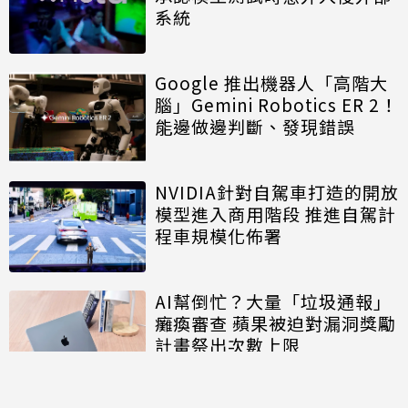
系統
Google 推出機器人「高階大
腦」Gemini Robotics ER 2！
能邊做邊判斷、發現錯誤
NVIDIA針對自駕車打造的開放
模型進入商用階段 推進自駕計
程車規模化佈署
AI幫倒忙？大量「垃圾通報」
癱瘓審查 蘋果被迫對漏洞獎勵
計畫祭出次數上限