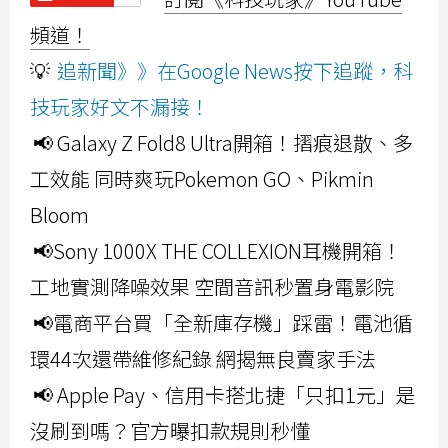
頻道！
💡
追新聞》》在Google News按下追蹤，科
技玩家好文不漏接！
📢 Galaxy Z Fold8 Ultra開箱！摺痕退散、多
工效能 同時爽玩Pokemon GO、Pikmin
Bloom
📢Sony 1000X THE COLLEXION耳機開箱！
工地實測降噪效果 空間音訊秒置身電影院
📢電商平台買「全新庫存機」踩雷！電池循
環44次還帶維修紀錄 網揭無良賣家手法
📢 Apple Pay、信用卡搭北捷「只扣1元」是
沒刷到嗎？官方曝扣款規則秒懂